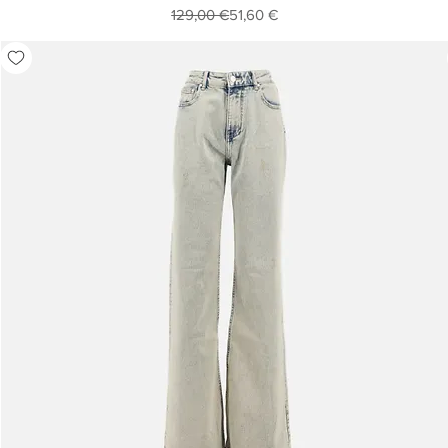
Prezzo regolare
Prezzo scontato
129,00 €
51,60 €