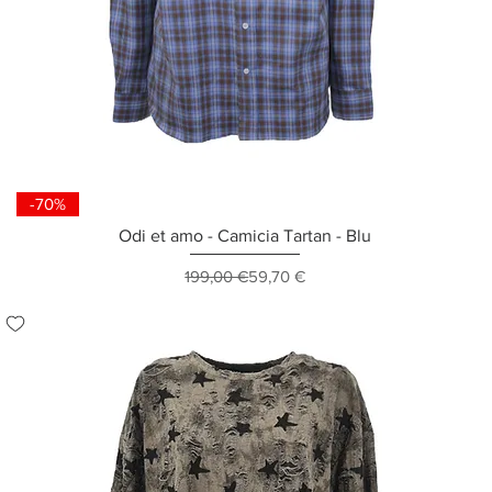
-70%
Odi et amo - Camicia Tartan - Blu
Prezzo regolare
Prezzo scontato
199,00 €
59,70 €