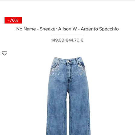
-70%
No Name - Sneaker Alison W - Argento Specchio
Prezzo regolare
Prezzo scontato
149,00 €
44,70 €