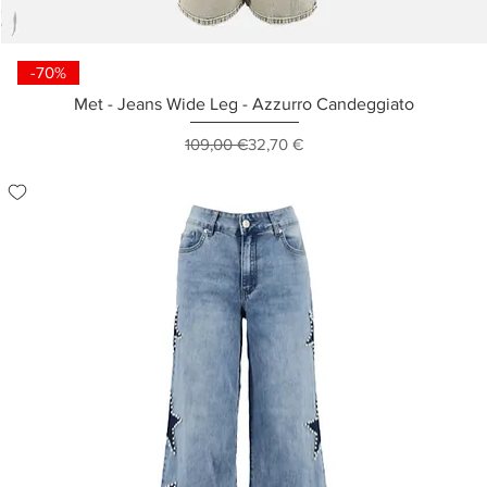
-70%
Met - Jeans Wide Leg - Azzurro Candeggiato
Prezzo regolare
Prezzo scontato
109,00 €
32,70 €