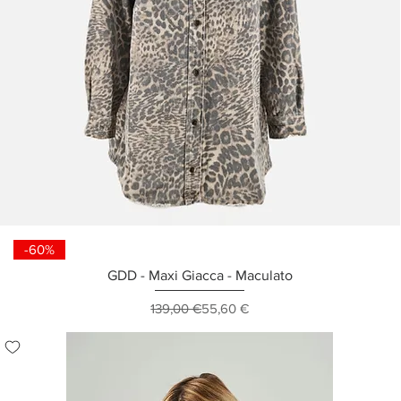
-60%
GDD - Maxi Giacca - Maculato
Prezzo regolare
Prezzo scontato
139,00 €
55,60 €