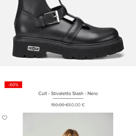
-60%
Cult - Stivaletto Slash - Nero
Prezzo regolare
Prezzo scontato
150,00 €
60,00 €