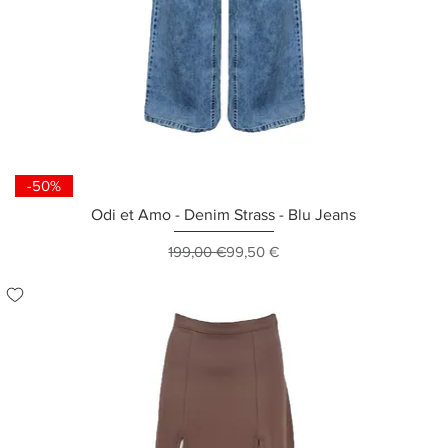
-50%
Odi et Amo - Denim Strass - Blu Jeans
Prezzo regolare
Prezzo scontato
199,00 €
99,50 €