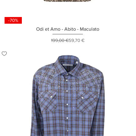
-70%
Odi et Amo - Abito - Maculato
Prezzo regolare
Prezzo scontato
199,00 €
59,70 €