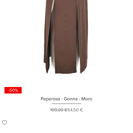
-50%
Peperosa - Gonna - Moro
Prezzo regolare
Prezzo scontato
109,00 €
54,50 €