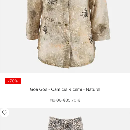
-70%
Goa Goa - Camicia Ricami - Natural
Prezzo regolare
Prezzo scontato
119,00 €
35,70 €