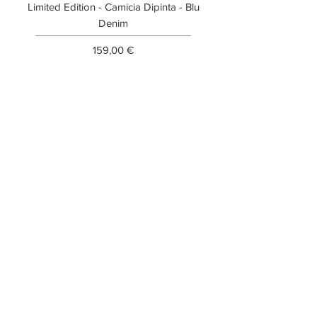
Limited Edition - Camicia Dipinta - Blu
Limited Edition - T-shi
Denim
Prezzo
159,00 €