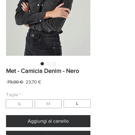
Met - Camicia Denim - Nero
Prezzo
Prezzo
 79,00 € 
23,70 €
regolare
scontato
Taglia
*
L
S
M
Aggiungi al carrello