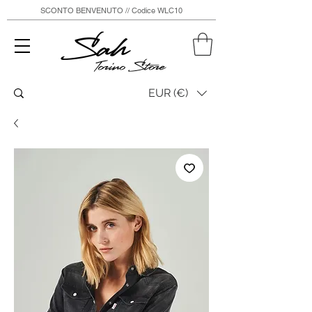
SCONTO BENVENUTO // Codice WLC10
Sah
Torino Store
EUR (€)