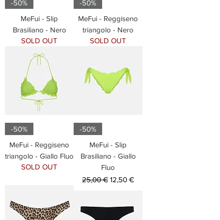
-50%
-50%
MeFui - Slip
MeFui - Reggiseno
Brasiliano - Nero
triangolo - Nero
SOLD OUT
SOLD OUT
-50%
-50%
MeFui - Reggiseno
MeFui - Slip
triangolo - Giallo Fluo
Brasiliano - Giallo
SOLD OUT
Fluo
Prezzo regolare
Prezzo scontato
25,00 €
12,50 €