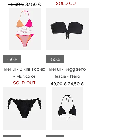
SOLD OUT
Prezzo regolare
Prezzo scontato
75,00 €
37,50 €
-50%
-50%
MeFui - Bikini Tooled
MeFui - Reggiseno
- Multicolor
fascia - Nero
SOLD OUT
Prezzo regolare
Prezzo scontato
49,00 €
24,50 €