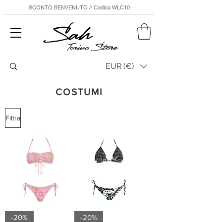
SCONTO BENVENUTO // Codice WLC10
Sah
Torino Store
EUR (€)
COSTUMI
Filtra
-20%
-20%