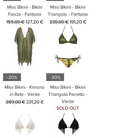
Miss Bikini - Bikini
Miss Bikini - Bikini
Fascia - Fantasia
Triangolo - Fantasia
Prezzo regolare
Prezzo scontato
Prezzo regolare
Prezzo scontato
159,00 €
127,20 €
239,00 €
191,20 €
-20%
-20%
Miss Bikini - Kimono
Miss Bikini - Bikini
in Rete - Verde
Triangolo Ferretto -
Verde
Prezzo regolare
Prezzo scontato
289,00 €
231,20 €
SOLD OUT