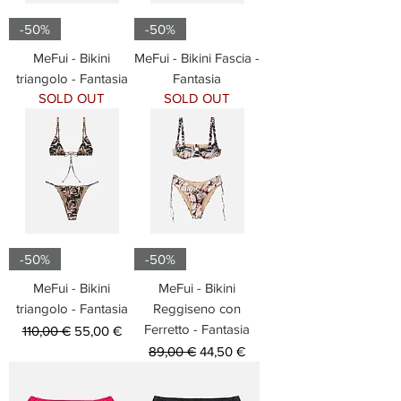
-50%
-50%
MeFui - Bikini
MeFui - Bikini Fascia -
triangolo - Fantasia
Fantasia
SOLD OUT
SOLD OUT
-50%
-50%
MeFui - Bikini
MeFui - Bikini
triangolo - Fantasia
Reggiseno con
Ferretto - Fantasia
Prezzo regolare
Prezzo scontato
110,00 €
55,00 €
Prezzo regolare
Prezzo scontato
89,00 €
44,50 €