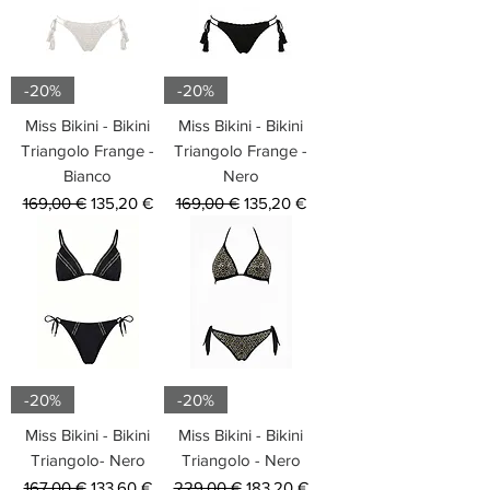
-20%
-20%
Miss Bikini - Bikini
Miss Bikini - Bikini
Triangolo Frange -
Triangolo Frange -
Bianco
Nero
Prezzo regolare
Prezzo scontato
Prezzo regolare
Prezzo scontato
169,00 €
135,20 €
169,00 €
135,20 €
-20%
-20%
Miss Bikini - Bikini
Miss Bikini - Bikini
Triangolo- Nero
Triangolo - Nero
Prezzo regolare
Prezzo scontato
Prezzo regolare
Prezzo scontato
167,00 €
133,60 €
229,00 €
183,20 €