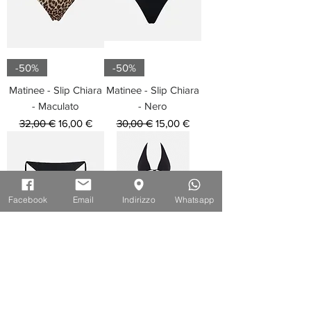
-50%
-50%
Matinee - Slip Chiara
Matinee - Slip Chiara
- Maculato
- Nero
Prezzo regolare
Prezzo scontato
Prezzo regolare
Prezzo scontato
32,00 €
16,00 €
30,00 €
15,00 €
Facebook
Email
Indirizzo
Whatsapp
-50%
-50%
Matinee - Slip Kate -
Matinee - Bikini
Nero
Triangolo - Spugna
Nero
Prezzo regolare
Prezzo scontato
32,50 €
16,25 €