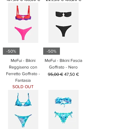
-50%
-50%
MeFui - Bikini
MeFui - Bikini Fascia
Reggiseno con
Goffrato - Nero
Ferretto Goffrato -
Prezzo regolare
Prezzo scontato
95,00 €
47,50 €
Fantasia
SOLD OUT