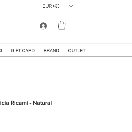
EUR (€)
I
GIFT CARD
BRAND
OUTLET
cia Ricami - Natural
ezzo
ontato