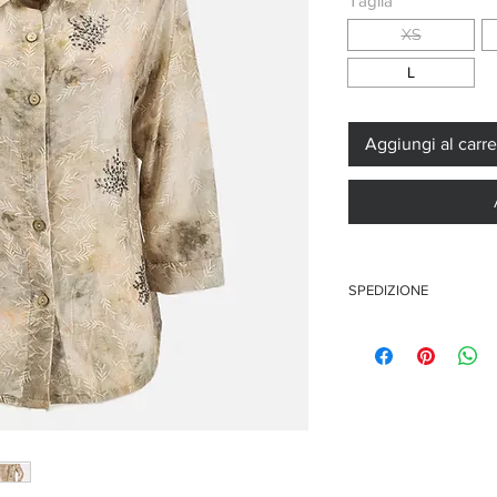
Taglia
*
XS
L
Aggiungi al carre
SPEDIZIONE
Questo articolo è disponi
i tempi di spedizione po