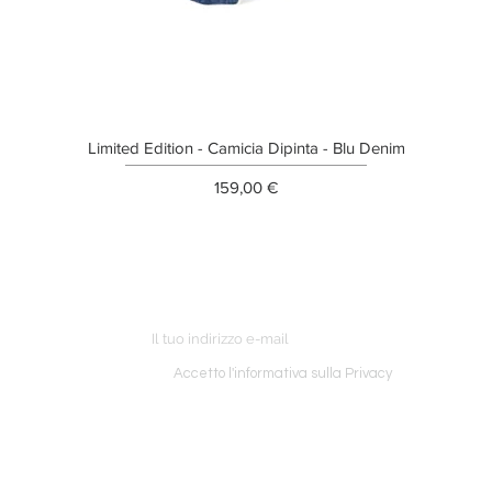
Limited Edition - Camicia Dipinta - Blu Denim
Prezzo
159,00 €
ETTER
o ordine
Accetto l'informativa sulla Privacy