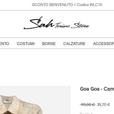
SCONTO BENVENUTO // Codice WLC10
Sah
Torino Store
ENTO
COSTUMI
BORSE
CALZATURE
ACCESSOR
Goa Goa - Cami
Prezzo
Pr
 119,00 € 
35,70 €
regolare
sc