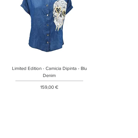
Limited Edition - Camicia Dipinta - Blu
Limited Edition - T-shi
Denim
Prezzo
159,00 €