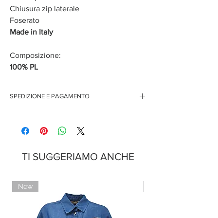
Chiusura zip laterale
Foserato
Made in Italy
Composizione:
100% PL
SPEDIZIONE E PAGAMENTO
Spedizione gratuita per ordini superiori ai 150 euro
Pagamenti sicuri con carte di credito
Pagamento con PayPal
Pagamento con contrassegno
TI SUGGERIAMO ANCHE
New
Limited Edition