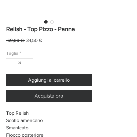
Relish - Top Pizzo - Panna
Prezzo
Prezzo
 69,00 € 
34,50 €
regolare
scontato
Taglia
*
S
Aggiungi al carrello
Acquista ora
Top Relish
Scollo americano
Smanicato
Fiocco posteriore