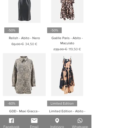
-50%
-50%
Relish - Abito - Nero
Gaëlle Paris - Abito -
Maculato
Prezzo regolare
Prezzo scontato
69,00 €
34,50 €
Prezzo regolare
Prezzo scontato
239,00 €
119,50 €
-60%
Limited Edition
GDD - Maxi Giacca -
Limited Edition - Abito -
Maculato
Grigio lavato ♥
Prezzo regolare
Prezzo scontato
Prezzo
139,00 €
55,60 €
139,00 €
Facebook
Email
Indirizzo
Whatsapp