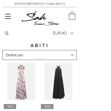
SCONTO BENVENUTO // Codice WLC10
Sah
Torino Store
EUR (€)
ABITI
-70%
-50%