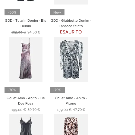
-50%
New
GDD - Tuta in Denim - Blu
GDD - Giubbotto Denim -
Denim
Tabacco Stinto
ESAURITO
Prezzo regolare
Prezzo scontato
189,00 €
94,50 €
-70%
-70%
Odi et Amo - Abito - Tie
Odi et Amo - Abito -
Dye Rosa
Pitone
Prezzo regolare
Prezzo scontato
Prezzo regolare
Prezzo scontato
199,00 €
59,70 €
159,00 €
47,70 €