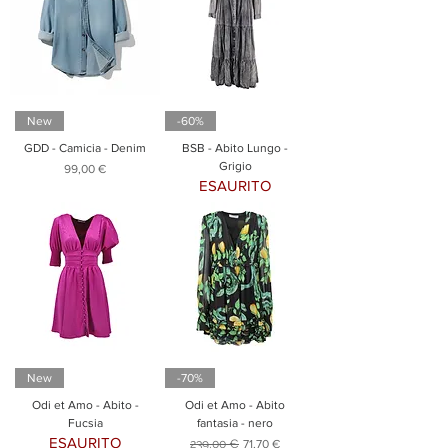
New
-60%
GDD - Camicia - Denim
BSB - Abito Lungo -
Grigio
Prezzo
99,00 €
ESAURITO
New
-70%
Odi et Amo - Abito -
Odi et Amo - Abito
Fucsia
fantasia - nero
ESAURITO
Prezzo regolare
Prezzo scontato
239,00 €
71,70 €