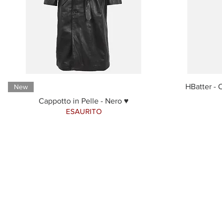
HBatter - 
New
Cappotto in Pelle - Nero ♥
ESAURITO
ISCRIVITI ALLA NEWSL
10% di sconto sul tuo prim