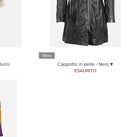
New
Burro
Cappotto in pelle - Nero ♥
ESAURITO
scontato
€