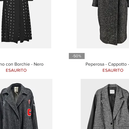
-50%
o con Borchie - Nero
Peperosa - Cappotto 
ESAURITO
ESAURITO