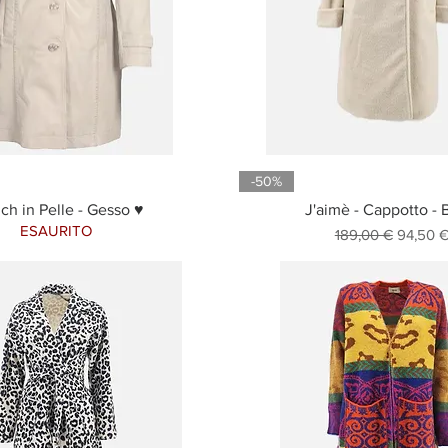
-50%
ch in Pelle - Gesso ♥
J'aimè - Cappotto - 
ESAURITO
Prezzo regolare
Prezzo 
189,00 €
94,50 