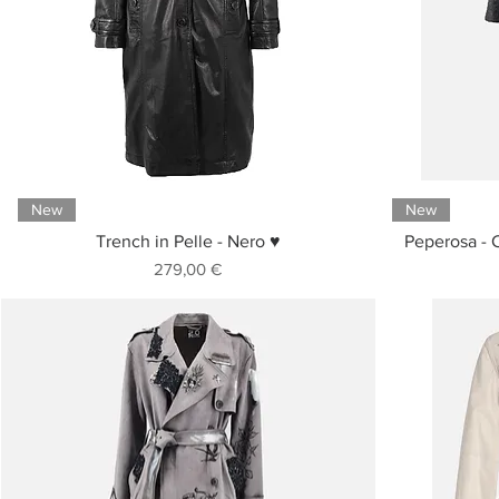
New
New
Trench in Pelle - Nero ♥
Peperosa - C
Prezzo
279,00 €