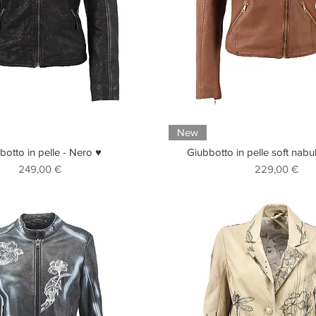
New
botto in pelle - Nero ♥
Giubbotto in pelle soft nabu
Prezzo
Prezzo
249,00 €
229,00 €