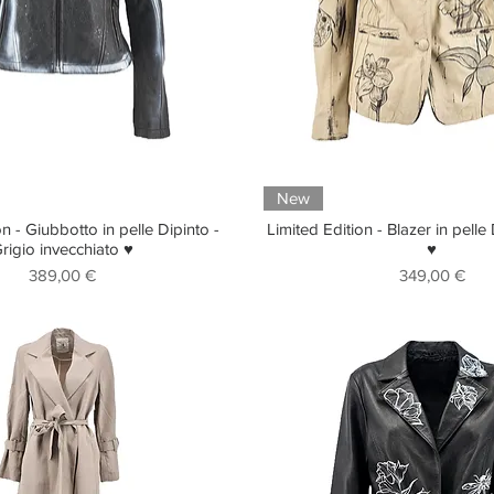
New
on - Giubbotto in pelle Dipinto -
Limited Edition - Blazer in pelle
rigio invecchiato ♥
♥
Prezzo
Prezzo
389,00 €
349,00 €