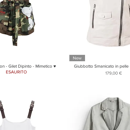
New
ion - Gilet Dipinto - Mimetico ♥
Giubbotto Smanicato in pelle 
ESAURITO
Prezzo
179,00 €