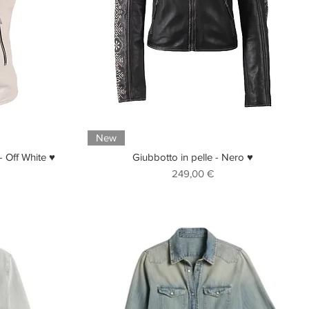
New
- Off White ♥
Giubbotto in pelle - Nero ♥
Prezzo
249,00 €