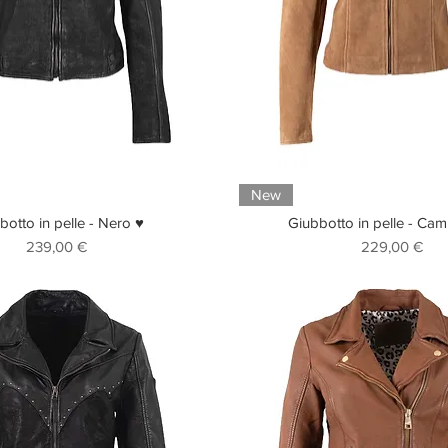
New
botto in pelle - Nero ♥
Giubbotto in pelle - Ca
Prezzo
Prezzo
239,00 €
229,00 €