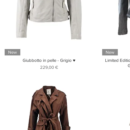
New
New
Giubbotto in pelle - Grigio ♥
Limited Editi
G
Prezzo
229,00 €