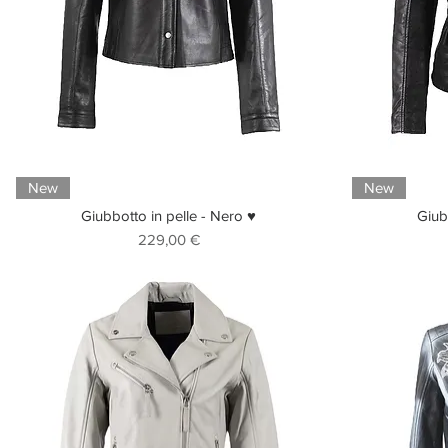
New
New
Giubbotto in pelle - Nero ♥
Giub
Prezzo
229,00 €