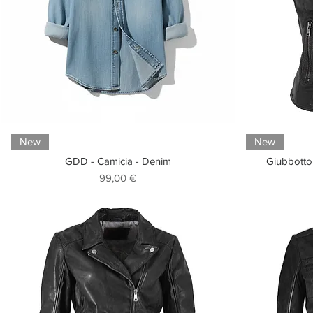
New
New
GDD - Camicia - Denim
Giubbotto 
Prezzo
99,00 €