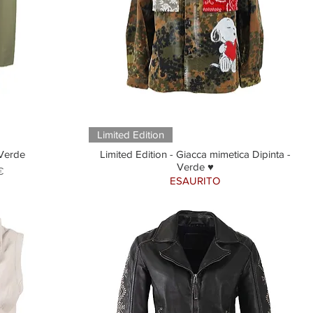
Limited Edition
 Verde
Limited Edition - Giacca mimetica Dipinta -
Verde ♥
scontato
€
ESAURITO