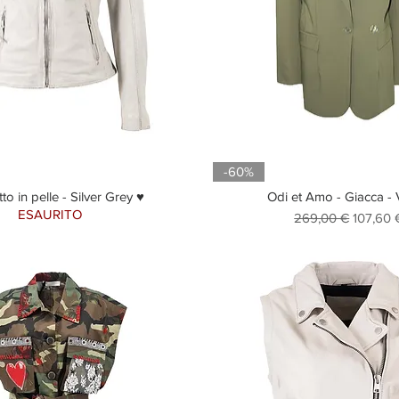
-60%
to in pelle - Silver Grey ♥
Odi et Amo - Giacca -
ESAURITO
Prezzo regolare
Prezzo 
269,00 €
107,60 