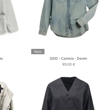
New
io
GDD - Camicia - Denim
scontato
Prezzo
99,00 €