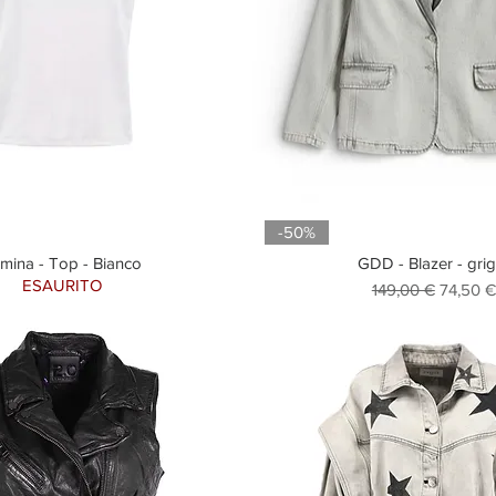
-50%
mina - Top - Bianco
GDD - Blazer - grig
ESAURITO
Prezzo regolare
Prezzo 
149,00 €
74,50 €