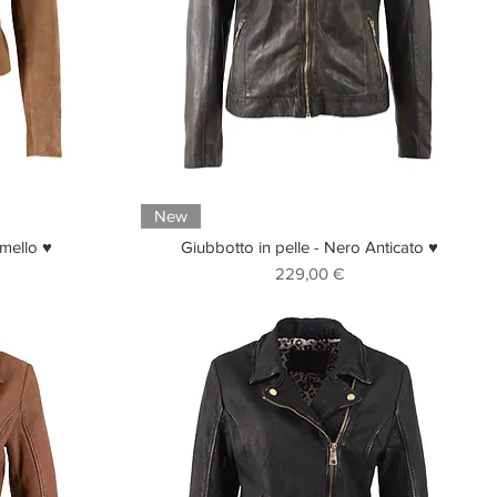
New
mmello ♥
Giubbotto in pelle - Nero Anticato ♥
Prezzo
229,00 €