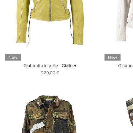
New
New
Giubbotto in pelle - Giallo ♥
Giubbot
Prezzo
229,00 €