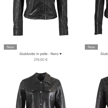
New
New
Giubbotto in pelle - Nero ♥
Giub
Prezzo
219,00 €