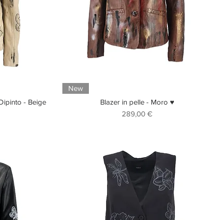
New
 Dipinto - Beige
Blazer in pelle - Moro ♥
Prezzo
289,00 €