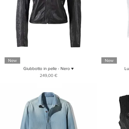
New
New
Giubbotto in pelle - Nero ♥
Lu
Prezzo
249,00 €