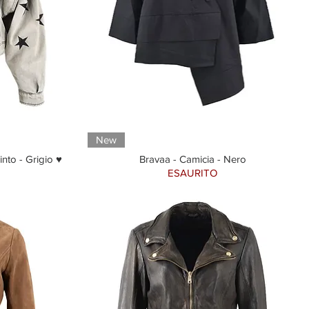
New
into - Grigio ♥
Bravaa - Camicia - Nero
ESAURITO