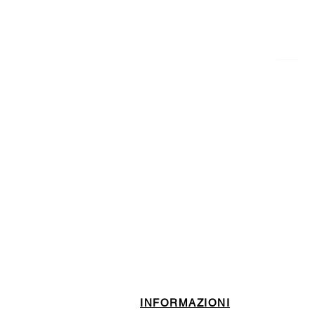
ISCRIVITI ALLA NEWSL
10% di sconto sul tuo prim
INFORMAZIONI