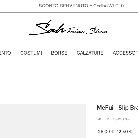
SCONTO BENVENUTO // Codice WLC10
Sah
Torino Store
ENTO
COSTUMI
BORSE
CALZATURE
ACCESSOR
MeFui - Slip Bra
SKU: MF23-1907GF
Prezzo
Pr
 25,00 € 
12,50 €
regolare
sc