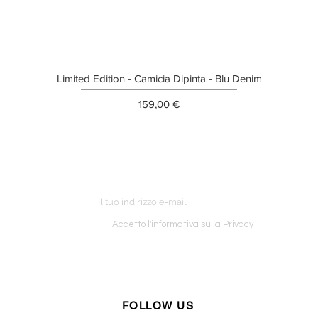
Limited Edition - Camicia Dipinta - Blu Denim
Prezzo
159,00 €
ETTER
o ordine
Accetto l'informativa sulla Privacy
FOLLOW US