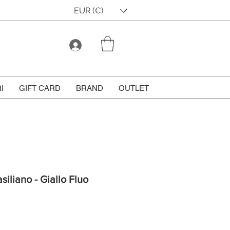
EUR (€)
I
GIFT CARD
BRAND
OUTLET
siliano - Giallo Fluo
ezzo
ontato