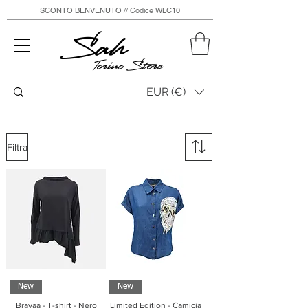
SCONTO BENVENUTO // Codice WLC10
Sah
Torino Store
EUR (€)
Filtra
New
New
Bravaa - T-shirt - Nero
Limited Edition - Camicia