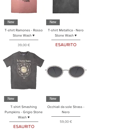
New
New
T-shirt Ramones - Rosso
T-shirt Metallica - Nero
Stone Wash ♥
Stone Wash ♥
ESAURITO
Prezzo
39,00 €
New
New
T-shirt Smashing
Occhiali da sole Strass -
Pumpkins - Grigio Stone
Nero
Wash ♥
Prezzo
59,00 €
ESAURITO