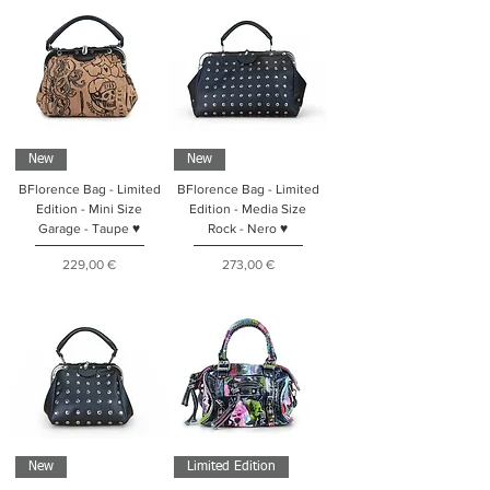
New
New
BFlorence Bag - Limited
BFlorence Bag - Limited
Edition - Mini Size
Edition - Media Size
Garage - Taupe ♥
Rock - Nero ♥
Prezzo
Prezzo
229,00 €
273,00 €
New
Limited Edition