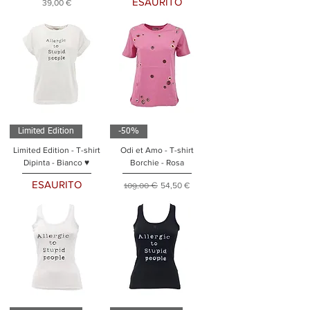
ESAURITO
Prezzo
39,00 €
Limited Edition
-50%
Limited Edition - T-shirt
Odi et Amo - T-shirt
Dipinta - Bianco ♥
Borchie - Rosa
ESAURITO
Prezzo regolare
Prezzo scontato
109,00 €
54,50 €