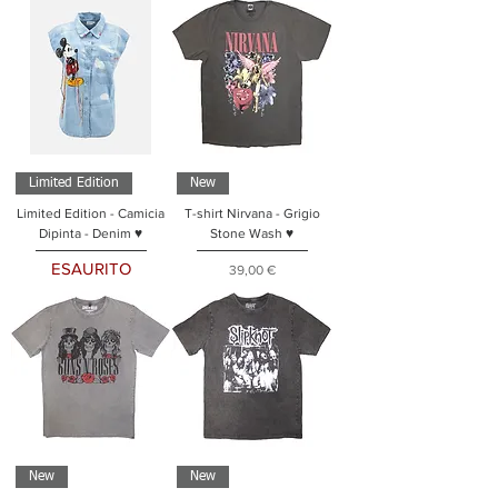
Limited Edition
New
Limited Edition - Camicia
T-shirt Nirvana - Grigio
Dipinta - Denim ♥
Stone Wash ♥
ESAURITO
Prezzo
39,00 €
New
New