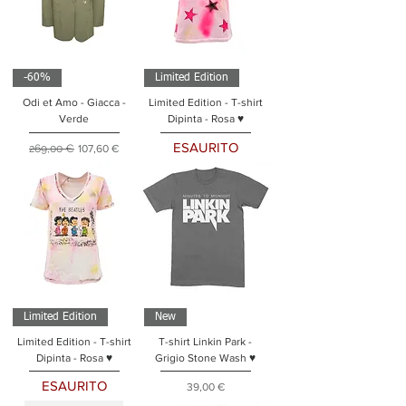
-60%
Limited Edition
Odi et Amo - Giacca -
Limited Edition - T-shirt
Verde
Dipinta - Rosa ♥
ESAURITO
Prezzo regolare
Prezzo scontato
269,00 €
107,60 €
Limited Edition
New
Limited Edition - T-shirt
T-shirt Linkin Park -
Dipinta - Rosa ♥
Grigio Stone Wash ♥
ESAURITO
Prezzo
39,00 €