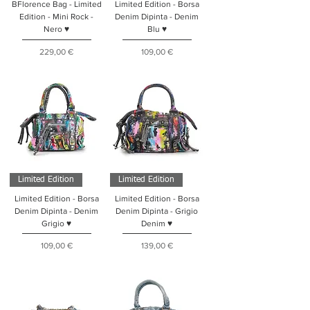
BFlorence Bag - Limited
Limited Edition - Borsa
Edition - Mini Rock -
Denim Dipinta - Denim
Nero ♥
Blu ♥
Prezzo
Prezzo
229,00 €
109,00 €
Limited Edition
Limited Edition
Limited Edition - Borsa
Limited Edition - Borsa
Denim Dipinta - Denim
Denim Dipinta - Grigio
Grigio ♥
Denim ♥
Prezzo
Prezzo
109,00 €
139,00 €