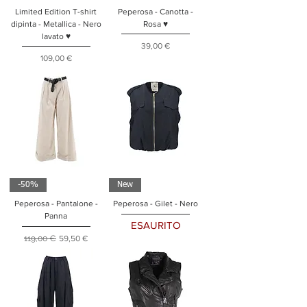
Limited Edition T-shirt
Peperosa - Canotta -
dipinta - Metallica - Nero
Rosa ♥
lavato ♥
Prezzo
39,00 €
Prezzo
109,00 €
-50%
New
Peperosa - Pantalone -
Peperosa - Gilet - Nero
Panna
ESAURITO
Prezzo regolare
Prezzo scontato
119,00 €
59,50 €