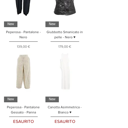
New
New
Peperosa - Pantalone -
Giubbotto Smanicato in
Nero
pelle - Nero ♥
Prezzo
Prezzo
139,00 €
179,00 €
New
New
Peperosa - Pantalone
Canotta Asimmetrica -
Gessato - Panna
Bianco ♥
ESAURITO
ESAURITO