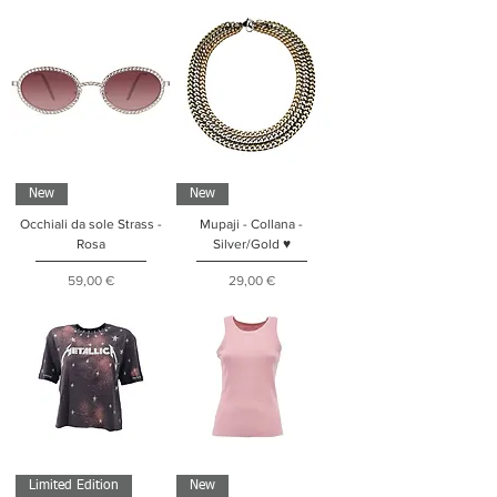
New
New
Occhiali da sole Strass -
Mupaji - Collana -
Rosa
Silver/Gold ♥
Prezzo
Prezzo
59,00 €
29,00 €
Limited Edition
New