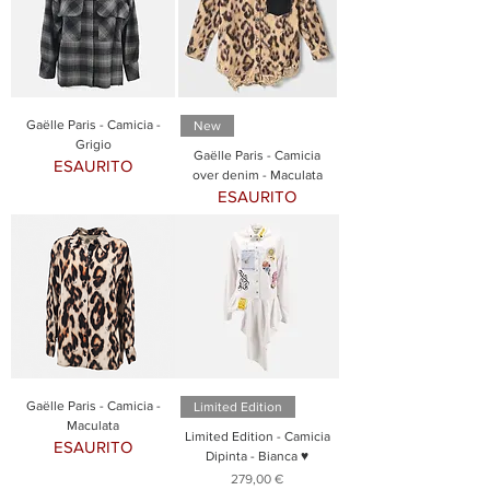
Gaëlle Paris - Camicia -
New
Grigio
Gaëlle Paris - Camicia
ESAURITO
over denim - Maculata
ESAURITO
Gaëlle Paris - Camicia -
Limited Edition
Maculata
Limited Edition - Camicia
ESAURITO
Dipinta - Bianca ♥
Prezzo
279,00 €