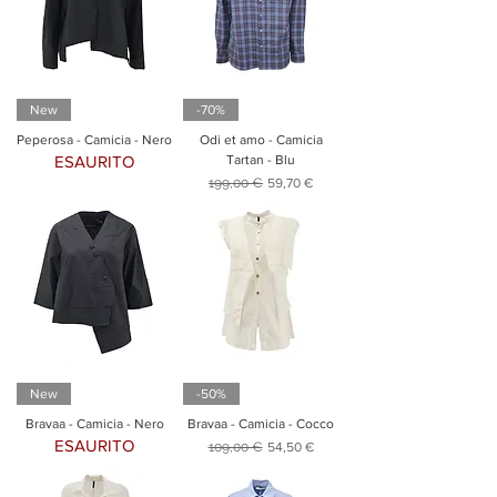
New
-70%
Peperosa - Camicia - Nero
Odi et amo - Camicia
ESAURITO
Tartan - Blu
Prezzo regolare
Prezzo scontato
199,00 €
59,70 €
New
-50%
Bravaa - Camicia - Nero
Bravaa - Camicia - Cocco
ESAURITO
Prezzo regolare
Prezzo scontato
109,00 €
54,50 €