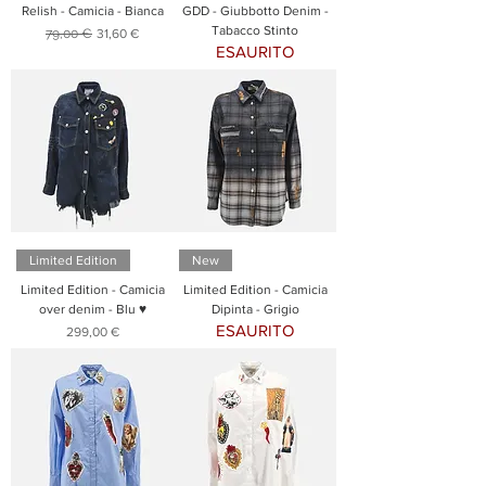
Relish - Camicia - Bianca
GDD - Giubbotto Denim -
Tabacco Stinto
Prezzo regolare
Prezzo scontato
79,00 €
31,60 €
ESAURITO
Limited Edition
New
Limited Edition - Camicia
Limited Edition - Camicia
over denim - Blu ♥
Dipinta - Grigio
ESAURITO
Prezzo
299,00 €