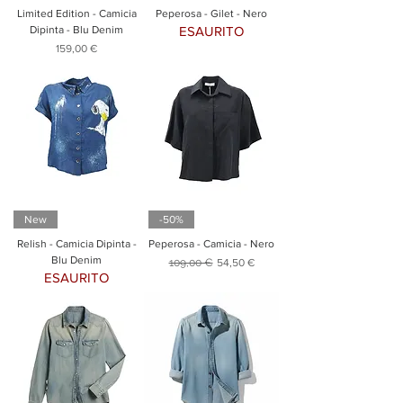
Limited Edition - Camicia
Peperosa - Gilet - Nero
Dipinta - Blu Denim
ESAURITO
Prezzo
159,00 €
New
-50%
Relish - Camicia Dipinta -
Peperosa - Camicia - Nero
Blu Denim
Prezzo regolare
Prezzo scontato
109,00 €
54,50 €
ESAURITO