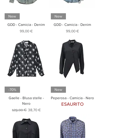
New
New
GDD - Camicia - Denim
GDD - Camicia - Denim
Prezzo
Prezzo
99,00 €
99,00 €
-70%
New
Gaelle - Blusa stelle -
Peperosa - Camicia - Nero
Nero
ESAURITO
Prezzo regolare
Prezzo scontato
129,00 €
38,70 €