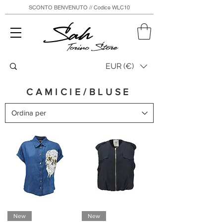
SCONTO BENVENUTO // Codice WLC10
Sah
Torino Store
EUR (€)
CAMICIE/BLUSE
New
New