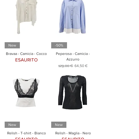
New
-50%
Bravaa - Camicia - Cocco
Peperosa - Camicia -
ESAURITO
Azzurro
Prezzo regolare
Prezzo scontato
129,00 €
64,50 €
New
New
Relish - T-shirt - Bianco
Relish - Maglia - Nero