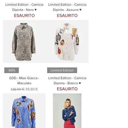
Limited Edition - Camicia
Limited Edition - Camicia
Dipinta - Nero ♥
Dipinta - Azzurro ♥
ESAURITO
ESAURITO
-60%
Limited Edition
GDD - Maxi Giacca -
Limited Edition - Camicia
Maculato
Dipinta - Bianco ♥
ESAURITO
Prezzo regolare
Prezzo scontato
139,00 €
55,60 €