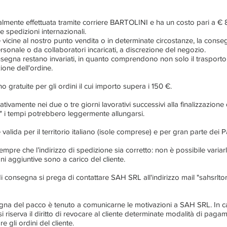
mente effettuata tramite corriere BARTOLINI e ha un costo pari a € 8
e spedizioni internazionali.
ne vicine al nostro punto vendita o in determinate circostanze, la cons
rsonale o da collaboratori incaricati, a discrezione del negozio.
 consegna restano invariati, in quanto comprendono non solo il trasport
ione dell'ordine.
o gratuite per gli ordini il cui importo supera i 150 €.
ivamente nei due o tre giorni lavorativi successivi alla finalizzazione 
ne" i tempi potrebbero leggermente allungarsi.
alida per il territorio italiano (isole comprese) e per gran parte dei 
sempre che l’indirizzo di spedizione sia corretto: non è possibile varia
oni aggiuntive sono a carico del cliente.
o di consegna si prega di contattare SAH SRL all'indirizzo mail "
sahsrlt
onsegna del pacco è tenuto a comunicarne le motivazioni a SAH SRL. In 
riserva il diritto di revocare al cliente determinate modalità di paga
 gli ordini del cliente.