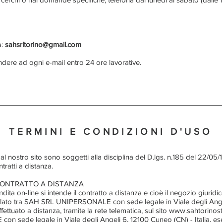
a:
sahsrltorino@gmail.com
dere ad ogni e-mail entro 24 ore lavorative.
TERMINI E CONDIZIONI D'USO
i dal nostro sito sono soggetti alla disciplina del D.lgs. n.185 del 22/0
tratti a distanza.
CONTRATTO A DISTANZA
ita on-line si intende il contratto a distanza e cioè il negozio giurid
tipulato tra SAH SRL UNIPERSONALE con sede legale in Viale degli Ang
ffettuato a distanza, tramite la rete telematica, sul sito www.sahtorino
ede legale in Viale degli Angeli 6, 12100 Cuneo (CN) - Italia, eserc