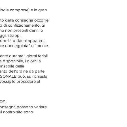
 (isole comprese) e in gran
nto della consegna occorre
llo di confezionamento. Si
 che non presenti danni o
ggi, strappi,
nformità o danni apparenti,
merce danneggiata” o “merce
nte durante i giorni feriali
disponibile, i giorni a
nsabile delle
nto dell'ordine da parte
ERSONALE può, su richiesta
 possibile procedere al
00€.
a consegna possono variare
sul nostro sito sono