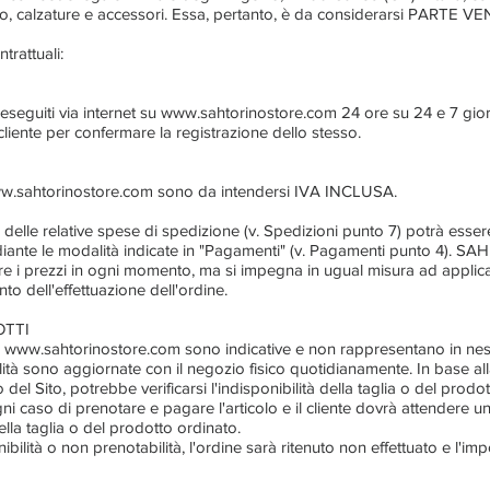
to, calzature e accessori. Essa, pertanto, è da considerarsi PARTE V
trattuali:
eseguiti via internet su
www.sahtorinostore.com
24 ore su 24 e 7 giorn
 cliente per confermare la registrazione dello stesso.
w.sahtorinostore.com
sono da intendersi IVA INCLUSA.
delle relative spese di spedizione (v. Spedizioni punto 7) potrà essere
iante le modalità indicate in "Pagamenti" (v. Pagamenti punto 4). 
icare i prezzi in ogni momento, ma si impegna in ugual misura ad applicar
 dell'effettuazione dell'ordine.
OTTI
u
www.sahtorinostore.com
sono indicative e non rappresentano in ne
ilità sono aggiornate con il negozio fisico quotidianamente. In base all
el Sito, potrebbe verificarsi l'indisponibilità della taglia o del prod
ni caso di prenotare e pagare l'articolo e il cliente dovrà attendere u
 della taglia o del prodotto ordinato.
nibilità o non prenotabilità, l'ordine sarà ritenuto non effettuato e l'imp