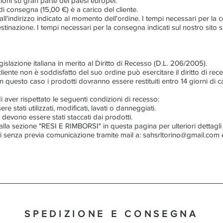
oni su gran parte dei paesi europei.
i consegna (15,00 €) è a carico del cliente.
ll'indirizzo indicato al momento dell'ordine. I tempi necessari per l
tinazione. I tempi necessari per la consegna indicati sul nostro sito s
legislazione italiana in merito al Diritto di Recesso (D.L. 206/2005).
liente non è soddisfatto del suo ordine può esercitare il diritto di re
 In questo caso i prodotti dovranno essere restituiti entro 14 giorni di 
di aver rispettato le seguenti condizioni di recesso:
e stati utilizzati, modificati, lavati o danneggiati.
non devono essere stati staccati dai prodotti.
 alla sezione "RESI E RIMBORSI" in questa pagina per ulteriori dettagli 
i senza previa comunicazione tramite mail a: sahsrltorino@gmail.com e
SPEDIZIONE E CONSEGNA