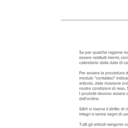
Se per qualche ragione non
essere restituiti inermi, con
calendario dalla data di c
Per avviare la procedura d
modulo "contattaci" indican
articolo, data ricezione or
nostre condizioni di reso,
I prodotti devono essere c
dell'ordine.
SAH si riserva il diritto di
integri e senza segni di us
Tutti gli articoli vengono c