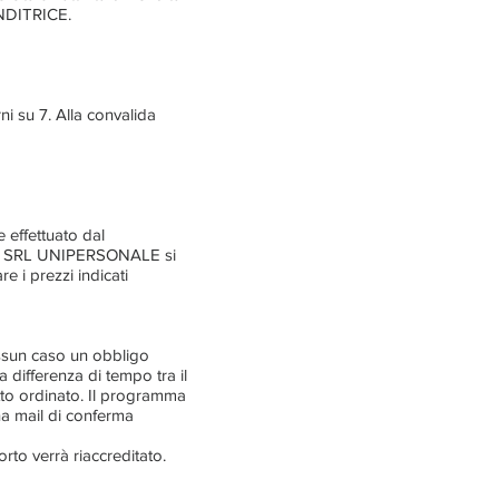
ENDITRICE.
i su 7. Alla convalida
 effettuato dal
SAH SRL UNIPERSONALE si
e i prezzi indicati
ssun caso un obbligo
a differenza di tempo tra il
otto ordinato. Il programma
na mail di conferma
orto verrà riaccreditato.