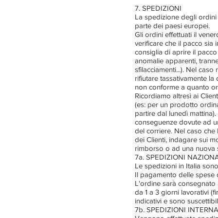
7. SPEDIZIONI
La spedizione degli ordini 
parte dei paesi europei.
Gli ordini effettuati il vener
verificare che il pacco sia
consiglia di aprire il pacc
anomalie apparenti, tranne 
sfilacciamenti...). Nel cas
rifiutare tassativamente l
non conforme a quanto or
Ricordiamo altresì ai Clien
(es: per un prodotto ordina
partire dal lunedì matti
conseguenze dovute ad un 
del corriere. Nel caso ch
dei Clienti, indagare sui m
rimborso o ad una nuova s
7a. SPEDIZIONI NAZIONA
Le spedizioni in Italia son
Il pagamento delle spese d
L'ordine sarà consegnato a
da 1 a 3 giorni lavorativi (
indicativi e sono suscettibi
7b. SPEDIZIONI INTERN