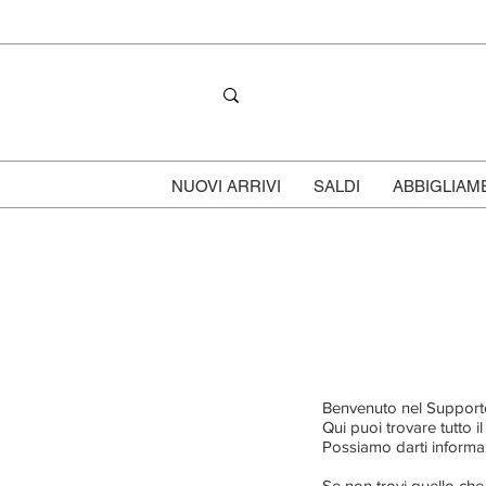
NUOVI ARRIVI
SALDI
ABBIGLIAM
Benvenuto nel Supporto
Qui puoi trovare tutto il
Possiamo darti informazi
Se non trovi quello che