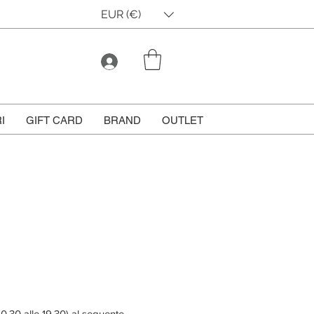
EUR (€)
I
GIFT CARD
BRAND
OUTLET
10.30 alle 19.30) al seguente