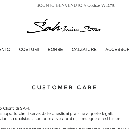
SCONTO BENVENUTO // Codice WLC10
Sah
Torino Store
ENTO
COSTUMI
BORSE
CALZATURE
ACCESSOR
CUSTOMER CARE
 Clienti di SAH.
 supporto che ti serve, dalle questioni pratiche a quelle legali.
oni su qualsiasi aspetto relativo a ordini, consegne e restituzioni.
 cerchi o hai domande specifiche, telefona dal lunedì al sabato (dalle 