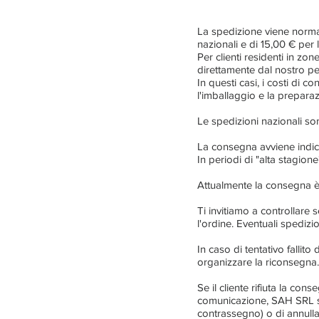
La spedizione viene normal
nazionali e di 15,00 € per l
Per clienti residenti in zo
direttamente dal nostro pe
In questi casi, i costi di
l'imballaggio e la preparaz
Le spedizioni nazionali son
La consegna avviene indicat
In periodi di "alta stagio
Attualmente la consegna è v
Ti invitiamo a controllare 
l'ordine. Eventuali spedizi
In caso di tentativo fallit
organizzare la riconsegna.
Se il cliente rifiuta la c
comunicazione, SAH SRL si 
contrassegno) o di annullare