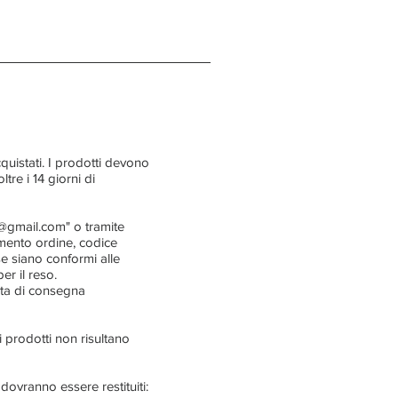
quistati. I prodotti devono
ltre i 14 giorni di
o@gmail.com
" o tramite
rimento ordine, codice
use siano conformi alle
r il reso.
data di consegna
 i prodotti non risultano
 dovranno essere restituiti: