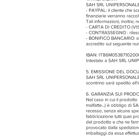
SAH SRL UNIPERSONALE mett
- PAYPAL: il cliente che s
finanziarie verranno racc
Tali informazioni, inoltre, 
- CARTA DI CREDITO (V
- CONTRASSEGNO : rilasci
- BONIFICO BANCARIO: si i
accredito sul seguente nu
IBAN: IT86M0538710200
Intestato a SAH SRL UN
5. EMISSIONE DEL DO
SAH SRL UNIPERSONALE si im
scontrino sarà spedito all
6. GARANZIA SUI PRODO
Nel caso in cui il prodotto
malfatte...) è obbligo di 
recesso, senza alcuna spes
fabbricazione tutti quei pro
del prodotto e che ne fanno
provocato dalla spedizion
imballaggi da essa effettua