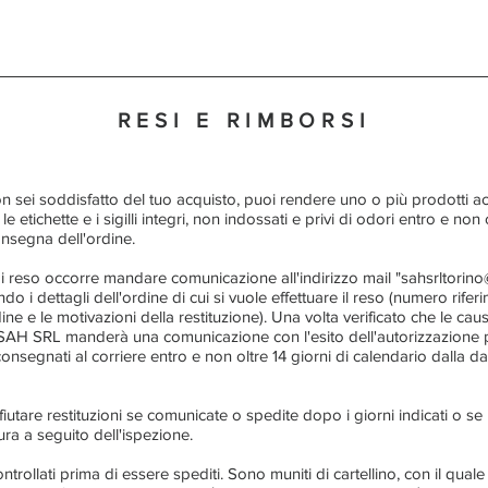
RESI E RIMBORSI
 sei soddisfatto del tuo acquisto, puoi rendere uno o più prodotti ac
 le etichette e i sigilli integri, non indossati e privi di odori entro e non o
onsegna dell'ordine.
i reso occorre mandare comunicazione all'indirizzo mail "
sahsrltorin
do i dettagli dell'ordine di cui si vuole effettuare il reso (numero rife
dine e le motivazioni della restituzione). Una volta verificato che le ca
 SAH SRL manderà una comunicazione con l'esito dell'autorizzazione pe
onsegnati al corriere entro e non oltre 14 giorni di calendario dalla 
 rifiutare restituzioni se comunicate o spedite dopo i giorni indicati o se
ura a seguito dell'ispezione.
ontrollati prima di essere spediti. Sono muniti di cartellino, con il quale