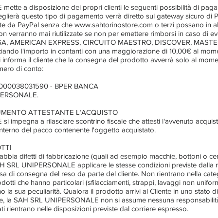
e a disposizione dei propri clienti le seguenti possibilità di pag
ceglierà questo tipo di pagamento verrà diretto sul gateway sicuro di 
olte da PayPal senza che www.sahtorinostore.com o terzi possano in 
non verranno mai riutilizzate se non per emettere rimborsi in caso di eve
ISA, AMERICAN EXPRESS, CIRCUITO MAESTRO, DISCOVER, MAST
ando l'importo in contanti con una maggiorazione di 10,00€ al mom
nforma il cliente che la consegna del prodotto avverrà solo al mome
mero di conto:
000038031590 - BPER BANCA
IPERSONALE.
CUMENTO ATTESTANTE L’ACQUISTO
pegna a rilasciare scontrino fiscale che attesti l'avvenuto acquisto
'interno del pacco contenente l'oggetto acquistato.
TTI
 abbia difetti di fabbricazione (quali ad esempio macchie, bottoni o cer
SAH SRL UNIPERSONALE applicare le stesse condizioni previste dalla no
a di consegna del reso da parte del cliente. Non rientrano nella catego
dotti che hanno particolari (sfilacciamenti, strappi, lavaggi non uniform
 la sua peculiarità. Qualora il prodotto arrivi al Cliente in uno stat
e, la SAH SRL UNIPERSONALE non si assume nessuna responsabilità i
ti rientrano nelle disposizioni previste dal corriere espresso.