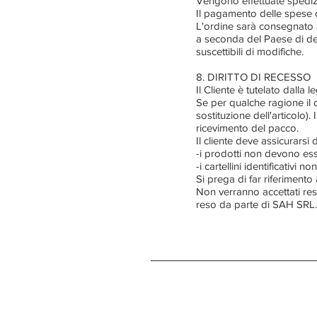
Vengono effettuate spedizi
Il pagamento delle spese d
L'ordine sarà consegnato a
a seconda del Paese di des
suscettibili di modifiche.
8. DIRITTO DI RECESSO
Il Cliente è tutelato dalla 
Se per qualche ragione il c
sostituzione dell'articolo).
ricevimento del pacco.
Il cliente deve assicurarsi 
-i prodotti non devono esser
-i cartellini identificativi 
Si prega di far riferimento
Non verranno accettati res
reso da parte di SAH SRL.