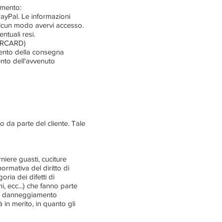
amento:
PayPal. Le informazioni
alcun modo avervi accesso.
ntuali resi.
ERCARD)
ento della consegna
nto dell'avvenuto
 da parte del cliente. Tale
niere guasti, cuciture
rmativa del diritto di
ria dei difetti di
i, ecc...) che fanno parte
o di danneggiamento
n merito, in quanto gli