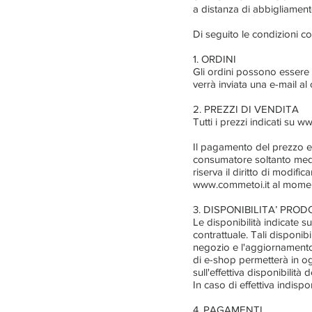
a distanza di abbigliamen
Di seguito le condizioni con
1. ORDINI
Gli ordini possono essere 
verrà inviata una e-mail al
2. PREZZI DI VENDITA
Tutti i prezzi indicati su
ww
Il pagamento del prezzo e 
consumatore soltanto med
riserva il diritto di modif
www.commetoi.it al momento
3. DISPONIBILITA’ PROD
Le disponibilità indicate s
contrattuale. Tali disponib
negozio e l'aggiornamento d
di e-shop permetterà in og
sull'effettiva disponibilità
In caso di effettiva indispo
4. PAGAMENTI