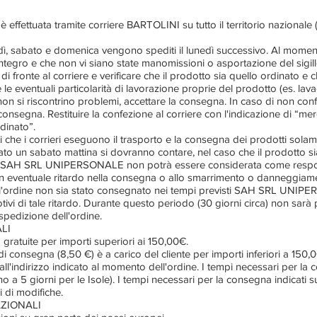
è effettuata tramite corriere BARTOLINI su tutto il territorio nazionale
dì
, sabato e domenica vengono spediti il lunedì successivo. Al mome
 integro e che non vi siano state manomissioni o asportazione del sigi
o di fronte al corriere e verificare che il prodotto sia quello ordinato e
le eventuali particolarità di lavorazione proprie del prodotto (es. lava
o non si riscontrino problemi, accettare la consegna. In caso di non co
a consegna. Restituire la confezione al corriere con l'indicazione di “
dinato”.
ti che i corrieri eseguono il trasporto e la consegna dei prodotti solame
to un sabato mattina si dovranno contare, nel caso che il prodotto sia 
na). SAH SRL UNIPERSONALE non potrà essere considerata come respo
eventuale ritardo nella consegna o allo smarrimento o danneggiame
e l'ordine non sia stato consegnato nei tempi previsti SAH SRL UNIP
otivi di tale ritardo. Durante questo periodo (30 giorni circa) non sarà
pedizione dell'ordine.
LI
o gratuite per importi superiori ai 150,00€.
i consegna (8,50 €) è a carico del cliente per importi inferiori a 150,
ll'indirizzo indicato al momento dell'ordine. I tempi necessari per l
fino a 5 giorni per le Isole). I tempi necessari per la consegna indicati 
li di modifiche.
AZIONALI