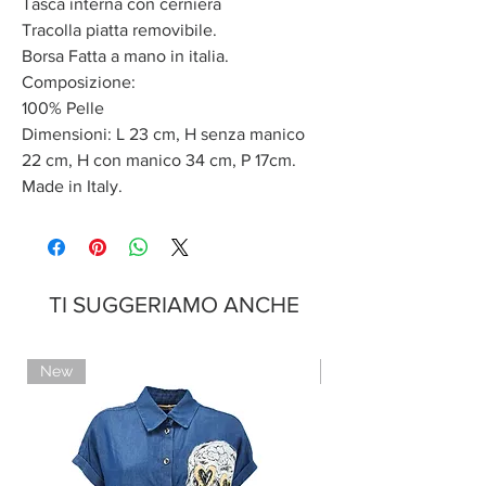
Tasca interna con cerniera
Tracolla piatta removibile.
Borsa Fatta a mano in italia.
Composizione:
100% Pelle
Dimensioni: L 23 cm, H senza manico
22 cm, H con manico 34 cm, P 17cm.
Made in Italy.
TI SUGGERIAMO ANCHE
New
Limited Edition