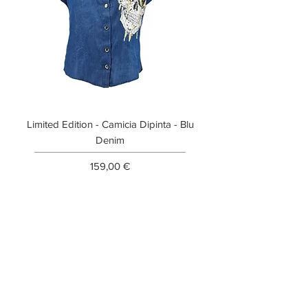
Limited Edition - Camicia Dipinta - Blu
Limited Edition - T-shi
Denim
Prezzo
159,00 €