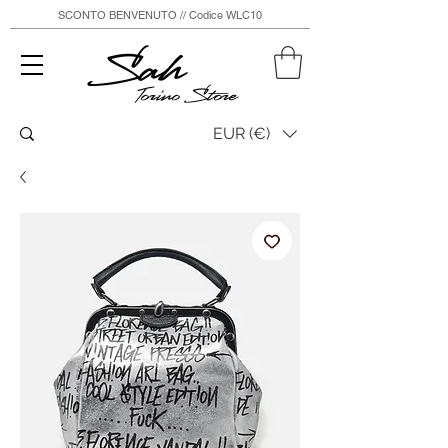
SCONTO BENVENUTO // Codice WLC10
Sah
Torino Store
EUR (€)