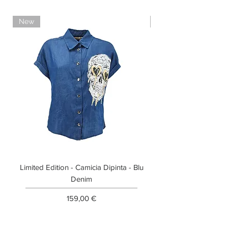
New
Limited Edition
Limited Edition - Camicia Dipinta - Blu
Limited Edition - T-shi
Denim
Prezzo
159,00 €