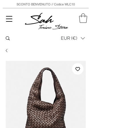
SCONTO BENVENUTO // Codice WLC10
Sah
Torino Store
EUR (€)