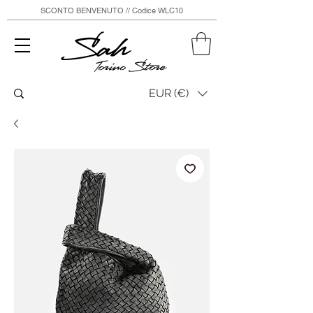
SCONTO BENVENUTO // Codice WLC10
Sah
Torino Store
EUR (€)