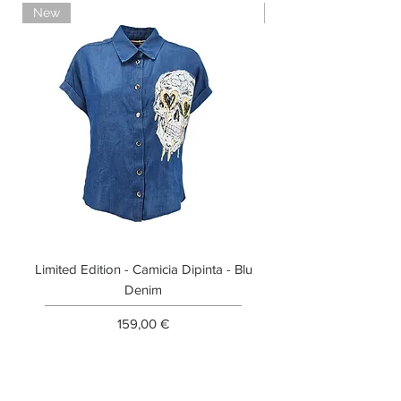
New
Limited Edition
Limited Edition - Camicia Dipinta - Blu
Limited Edition - T-shi
Denim
Prezzo
159,00 €