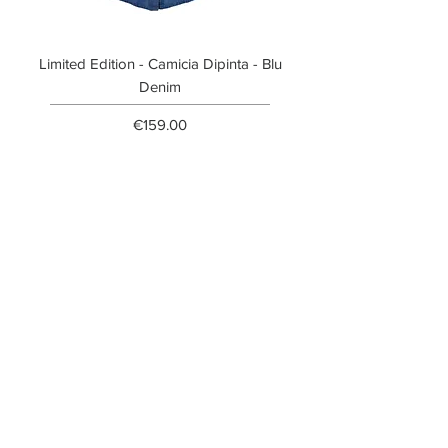
Limited Edition - Camicia Dipinta - Blu
Limited Edition - T-shi
Denim
Price
€159.00