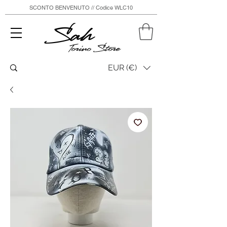
SCONTO BENVENUTO // Codice WLC10
Sah
Torino Store
EUR (€)