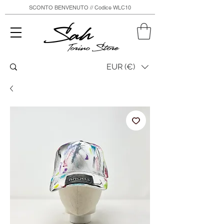
SCONTO BENVENUTO // Codice WLC10
Sah
Torino Store
EUR (€)