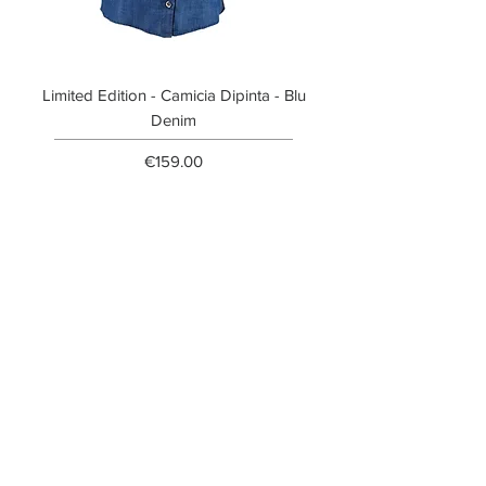
Limited Edition - Camicia Dipinta - Blu
Limited Edition - T-shi
Denim
Price
€159.00