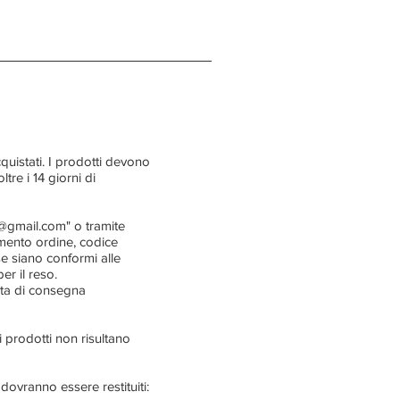
quistati. I prodotti devono
ltre i 14 giorni di
o@gmail.com
" o tramite
rimento ordine, codice
use siano conformi alle
r il reso.
data di consegna
 i prodotti non risultano
 dovranno essere restituiti: