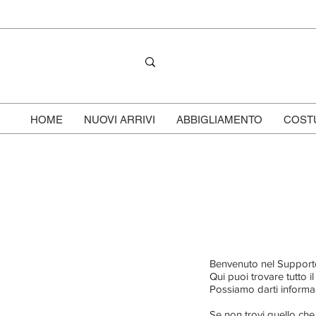
HOME
NUOVI ARRIVI
ABBIGLIAMENTO
COST
Benvenuto nel Supporto
Qui puoi trovare tutto il
Possiamo darti informazi
Se non trovi quello che