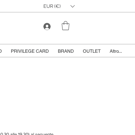
EUR (€)
D
PRIVILEGE CARD
BRAND
OUTLET
Altro...
10.30 alle 19.30) al seguente