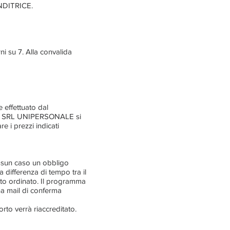
ENDITRICE.
i su 7. Alla convalida
 effettuato dal
SAH SRL UNIPERSONALE si
e i prezzi indicati
ssun caso un obbligo
a differenza di tempo tra il
otto ordinato. Il programma
na mail di conferma
orto verrà riaccreditato.