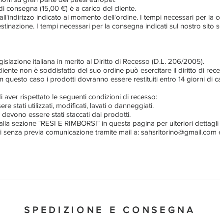
i consegna (15,00 €) è a carico del cliente.
ll'indirizzo indicato al momento dell'ordine. I tempi necessari per l
tinazione. I tempi necessari per la consegna indicati sul nostro sito s
legislazione italiana in merito al Diritto di Recesso (D.L. 206/2005).
liente non è soddisfatto del suo ordine può esercitare il diritto di re
 In questo caso i prodotti dovranno essere restituiti entro 14 giorni di 
di aver rispettato le seguenti condizioni di recesso:
e stati utilizzati, modificati, lavati o danneggiati.
non devono essere stati staccati dai prodotti.
 alla sezione "RESI E RIMBORSI" in questa pagina per ulteriori dettagli 
i senza previa comunicazione tramite mail a: sahsrltorino@gmail.com e
SPEDIZIONE E CONSEGNA