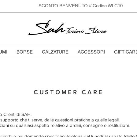
SCONTO BENVENUTO // Codice WLC10
Sah
Torino Store
UMI
BORSE
CALZATURE
ACCESSORI
GIFT CAR
CUSTOMER CARE
 Clienti di SAH.
 supporto che ti serve, dalle questioni pratiche a quelle legali.
oni su qualsiasi aspetto relativo a ordini, consegne e restituzioni.
 cerchi o hai domande specifiche, telefona dal lunedì al sabato (dalle 