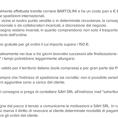
mente effettuata tramite corriere BARTOLINI e ha un costo pari a € 8
e spedizioni internazionali.
ne vicine al nostro punto vendita o in determinate circostanze, la cons
rsonale o da collaboratori incaricati, a discrezione del negozio.
 consegna restano invariati, in quanto comprendono non solo il trasport
ione dell'ordine.
o gratuite per gli ordini il cui importo supera i 150 €.
ivamente nei due o tre giorni lavorativi successivi alla finalizzazione 
ne" i tempi potrebbero leggermente allungarsi.
alida per il territorio italiano (isole comprese) e per gran parte dei 
sempre che l’indirizzo di spedizione sia corretto: non è possibile varia
oni aggiuntive sono a carico del cliente.
o di consegna si prega di contattare SAH SRL all'indirizzo mail "
sahsrlt
onsegna del pacco è tenuto a comunicarne le motivazioni a SAH SRL. In 
riserva il diritto di revocare al cliente determinate modalità di paga
 gli ordini del cliente.