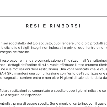
RESI E RIMBORSI
 sei soddisfatto del tuo acquisto, puoi rendere uno o più prodotti ac
 le etichette e i sigilli integri, non indossati e privi di odori entro e non o
onsegna dell'ordine.
i reso occorre mandare comunicazione all'indirizzo mail "
sahsrltorin
do i dettagli dell'ordine di cui si vuole effettuare il reso (numero rife
dine e le motivazioni della restituzione). Una volta verificato che le ca
 SAH SRL manderà una comunicazione con l'esito dell'autorizzazione pe
onsegnati al corriere entro e non oltre 14 giorni di calendario dalla 
 rifiutare restituzioni se comunicate o spedite dopo i giorni indicati o se
ura a seguito dell'ispezione.
ontrollati prima di essere spediti. Sono muniti di cartellino, con il quale