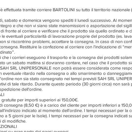
è effettuata tramite corriere BARTOLINI su tutto il territorio nazionale
dì
, sabato e domenica vengono spediti il lunedì successivo. Al mome
 integro e che non vi siano state manomissioni o asportazione del sigi
o di fronte al corriere e verificare che il prodotto sia quello ordinato e
le eventuali particolarità di lavorazione proprie del prodotto (es. lava
o non si riscontrino problemi, accettare la consegna. In caso di non co
a consegna. Restituire la confezione al corriere con l'indicazione di “
dinato”.
ti che i corrieri eseguono il trasporto e la consegna dei prodotti solame
to un sabato mattina si dovranno contare, nel caso che il prodotto sia 
na). SAH SRL UNIPERSONALE non potrà essere considerata come respo
eventuale ritardo nella consegna o allo smarrimento o danneggiame
e l'ordine non sia stato consegnato nei tempi previsti SAH SRL UNIP
otivi di tale ritardo. Durante questo periodo (30 giorni circa) non sarà
pedizione dell'ordine.
LI
o gratuite per importi superiori ai 150,00€.
i consegna (8,50 €) è a carico del cliente per importi inferiori a 150,
ll'indirizzo indicato al momento dell'ordine. I tempi necessari per l
fino a 5 giorni per le Isole). I tempi necessari per la consegna indicati 
li di modifiche.
AZIONALI
oni su gran parte dei paesi europei.