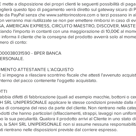
e a disposizione dei propri clienti le seguenti possibilità di pag
ceglierà questo tipo di pagamento verrà diretto sul gateway sicuro di 
olte da PayPal senza che www.sahtorinostore.com o terzi possano in 
non verranno mai riutilizzate se non per emettere rimborsi in caso di eve
ISA, AMERICAN EXPRESS, CIRCUITO MAESTRO, DISCOVER, MAST
ando l'importo in contanti con una maggiorazione di 10,00€ al mom
nforma il cliente che la consegna del prodotto avverrà solo al mome
mero di conto:
000038031590 - BPER BANCA
IPERSONALE.
CUMENTO ATTESTANTE L’ACQUISTO
pegna a rilasciare scontrino fiscale che attesti l'avvenuto acquisto
'interno del pacco contenente l'oggetto acquistato.
TTI
 abbia difetti di fabbricazione (quali ad esempio macchie, bottoni o cer
SAH SRL UNIPERSONALE applicare le stesse condizioni previste dalla no
a di consegna del reso da parte del cliente. Non rientrano nella catego
dotti che hanno particolari (sfilacciamenti, strappi, lavaggi non uniform
 la sua peculiarità. Qualora il prodotto arrivi al Cliente in uno stat
e, la SAH SRL UNIPERSONALE non si assume nessuna responsabilità i
ti rientrano nelle disposizioni previste dal corriere espresso.