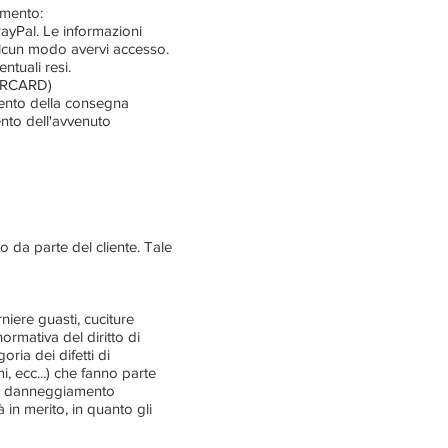
amento:
PayPal. Le informazioni
alcun modo avervi accesso.
ntuali resi.
ERCARD)
ento della consegna
nto dell'avvenuto
 da parte del cliente. Tale
niere guasti, cuciture
rmativa del diritto di
ria dei difetti di
i, ecc...) che fanno parte
o di danneggiamento
n merito, in quanto gli