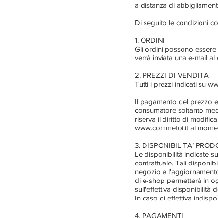
a distanza di abbigliamen
Di seguito le condizioni con
1. ORDINI
Gli ordini possono essere 
verrà inviata una e-mail al
2. PREZZI DI VENDITA
Tutti i prezzi indicati su
ww
Il pagamento del prezzo e 
consumatore soltanto med
riserva il diritto di modif
www.commetoi.it al momento
3. DISPONIBILITA’ PROD
Le disponibilità indicate s
contrattuale. Tali disponib
negozio e l'aggiornamento d
di e-shop permetterà in og
sull'effettiva disponibilità
In caso di effettiva indispo
4. PAGAMENTI