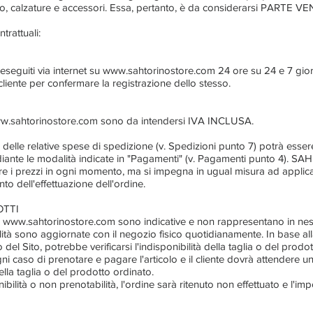
to, calzature e accessori. Essa, pertanto, è da considerarsi PARTE V
trattuali:
eseguiti via internet su
www.sahtorinostore.com
24 ore su 24 e 7 giorn
 cliente per confermare la registrazione dello stesso.
w.sahtorinostore.com
sono da intendersi IVA INCLUSA.
delle relative spese di spedizione (v. Spedizioni punto 7) potrà essere
iante le modalità indicate in "Pagamenti" (v. Pagamenti punto 4). 
icare i prezzi in ogni momento, ma si impegna in ugual misura ad applicar
 dell'effettuazione dell'ordine.
OTTI
u
www.sahtorinostore.com
sono indicative e non rappresentano in ne
ilità sono aggiornate con il negozio fisico quotidianamente. In base all
el Sito, potrebbe verificarsi l'indisponibilità della taglia o del prod
ni caso di prenotare e pagare l'articolo e il cliente dovrà attendere u
 della taglia o del prodotto ordinato.
nibilità o non prenotabilità, l'ordine sarà ritenuto non effettuato e l'imp