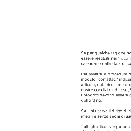
Se per qualche ragione non
essere restituiti inermi, con
calendario dalla data di c
Per avviare la procedura d
modulo "contattaci" indican
articolo, data ricezione or
nostre condizioni di reso,
I prodotti devono essere c
dell'ordine.
SAH si riserva il diritto di
integri e senza segni di us
Tutti gli articoli vengono c