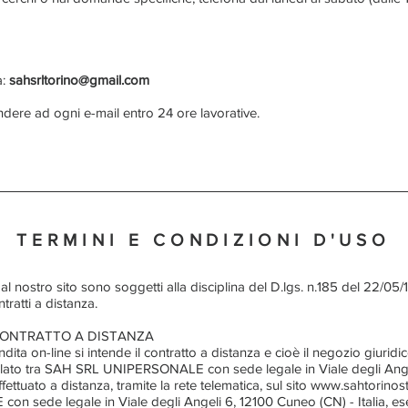
a:
sahsrltorino@gmail.com
dere ad ogni e-mail entro 24 ore lavorative.
TERMINI E CONDIZIONI D'USO
i dal nostro sito sono soggetti alla disciplina del D.lgs. n.185 del 22/0
tratti a distanza.
CONTRATTO A DISTANZA
ita on-line si intende il contratto a distanza e cioè il negozio giurid
tipulato tra SAH SRL UNIPERSONALE con sede legale in Viale degli Ang
ffettuato a distanza, tramite la rete telematica, sul sito www.sahtorino
ede legale in Viale degli Angeli 6, 12100 Cuneo (CN) - Italia, eserc