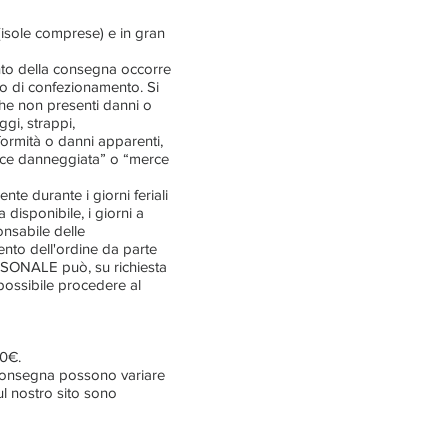
 (isole comprese) e in gran
nto della consegna occorre
llo di confezionamento. Si
 che non presenti danni o
ggi, strappi,
nformità o danni apparenti,
merce danneggiata” o “merce
nte durante i giorni feriali
disponibile, i giorni a
nsabile delle
nto dell'ordine da parte
ERSONALE può, su richiesta
 possibile procedere al
00€.
a consegna possono variare
sul nostro sito sono