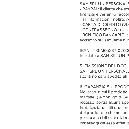
SAH SRL UNIPERSONALE mett
- PAYPAL: il cliente che s
finanziarie verranno racc
Tali informazioni, inoltre, 
- CARTA DI CREDITO (V
- CONTRASSEGNO : rilasci
- BONIFICO BANCARIO: si i
accredito sul seguente nu
IBAN: IT86M0538710200
Intestato a SAH SRL UN
5. EMISSIONE DEL DO
SAH SRL UNIPERSONALE si im
scontrino sarà spedito all
6. GARANZIA SUI PRODO
Nel caso in cui il prodotto
malfatte...) è obbligo di 
recesso, senza alcuna spes
fabbricazione tutti quei pro
del prodotto e che ne fanno
provocato dalla spedizion
imballaggi da essa effettua