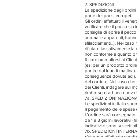
7. SPEDIZIONI
La spedizione degli ordini 
parte dei paesi europei.
Gli ordini effettuati il vener
verificare che il pacco sia
consiglia di aprire il pacc
anomalie apparenti, tranne 
sfilacciamenti...). Nel cas
rifiutare tassativamente l
non conforme a quanto or
Ricordiamo altresì ai Clien
(es: per un prodotto ordina
partire dal lunedì matti
conseguenze dovute ad un 
del corriere. Nel caso ch
dei Clienti, indagare sui m
rimborso o ad una nuova s
7a. SPEDIZIONI NAZIONA
Le spedizioni in Italia son
Il pagamento delle spese d
L'ordine sarà consegnato a
da 1 a 3 giorni lavorativi (
indicativi e sono suscettibi
7b. SPEDIZIONI INTERN
Vengono effettuate spedizi