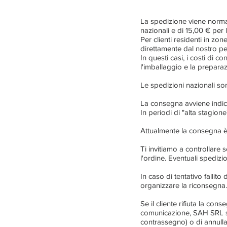
La spedizione viene normal
nazionali e di 15,00 € per l
Per clienti residenti in zo
direttamente dal nostro pe
In questi casi, i costi di
l'imballaggio e la preparaz
Le spedizioni nazionali son
La consegna avviene indicat
In periodi di "alta stagio
Attualmente la consegna è v
Ti invitiamo a controllare 
l'ordine. Eventuali spedizi
In caso di tentativo fallit
organizzare la riconsegna.
Se il cliente rifiuta la c
comunicazione, SAH SRL si 
contrassegno) o di annullare