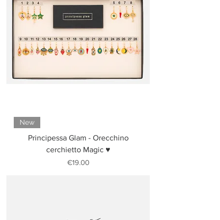
New
Principessa Glam - Orecchino
cerchietto Magic ♥
Price
€19.00