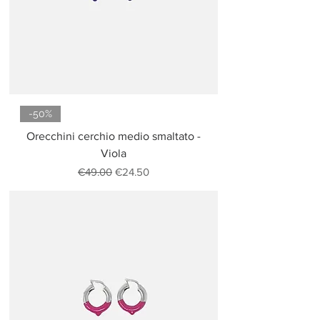
-50%
Orecchini cerchio medio smaltato -
Viola
Regular Price
Sale Price
€49.00
€24.50