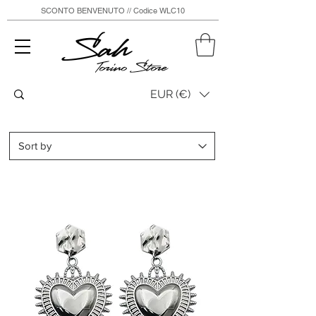
SCONTO BENVENUTO // Codice WLC10
Sah
Torino Store
EUR (€)