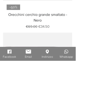
-50%
Orecchini cerchio grande smaltato -
Nero
Regular Price
Sale Price
€69.00
€34.50
Facebook
Email
Indirizzo
Whatsapp