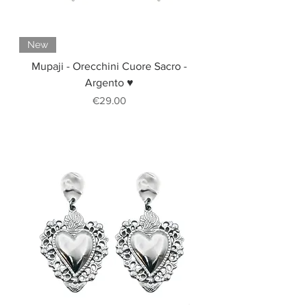
New
Mupaji - Orecchini Cuore Sacro -
Argento ♥
Price
€29.00