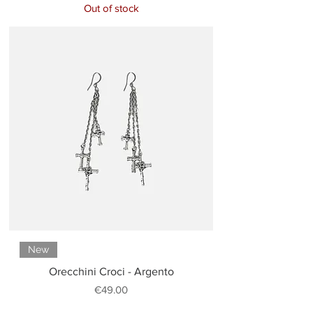
Out of stock
New
Orecchini Croci - Argento
Price
€49.00