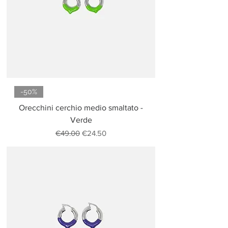
-50%
Orecchini cerchio medio smaltato -
Verde
Regular Price
Sale Price
€49.00
€24.50