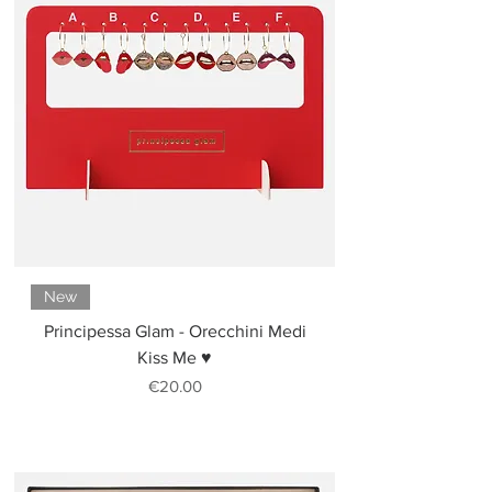
New
Principessa Glam - Orecchini Medi
Kiss Me ♥
Price
€20.00