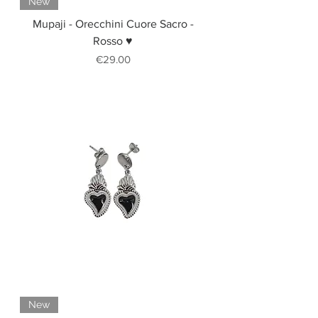
New
Mupaji - Orecchini Cuore Sacro -
Rosso ♥
Price
€29.00
New