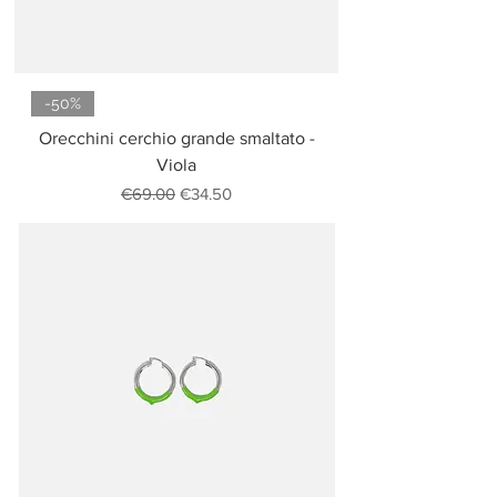
-50%
Orecchini cerchio grande smaltato -
Viola
Regular Price
Sale Price
€69.00
€34.50