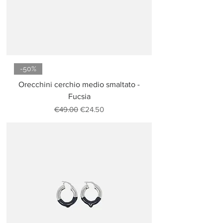
-50%
Orecchini cerchio medio smaltato -
Fucsia
Regular Price
Sale Price
€49.00
€24.50