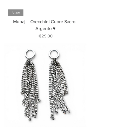
New
Mupaji - Orecchini Cuore Sacro -
Argento ♥
Price
€29.00