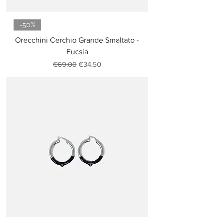
-50%
Orecchini Cerchio Grande Smaltato -
Fucsia
Regular Price
Sale Price
€69.00
€34.50