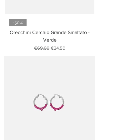
-50%
Orecchini Cerchio Grande Smaltato -
Verde
Regular Price
Sale Price
€69.00
€34.50