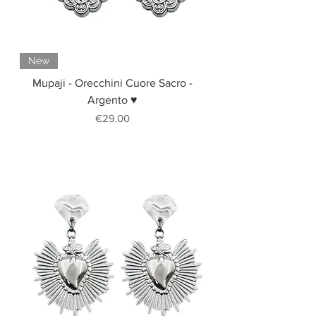
New
Mupaji - Orecchini Cuore Sacro -
Argento ♥
Price
€29.00