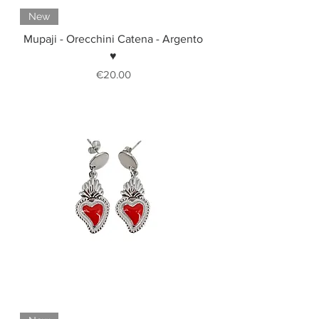
New
Mupaji - Orecchini Catena - Argento
♥
Price
€20.00