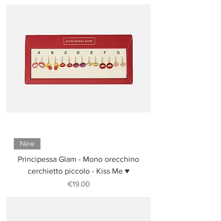
New
Principessa Glam - Mono orecchino
cerchietto piccolo - Kiss Me ♥
Price
€19.00