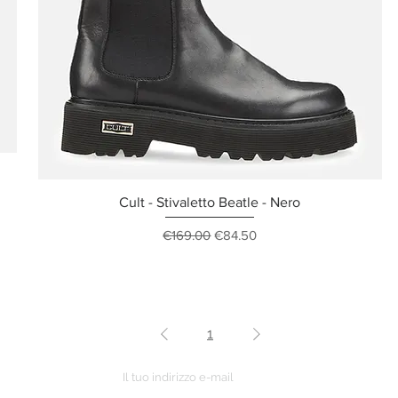
Cult - Stivaletto Beatle - Nero
Regular Price
Sale Price
€169.00
€84.50
1
ETTER
o ordine