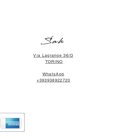
Sah
Via Lagrange 36/D
TORINO
WhatsApp
+393938922720