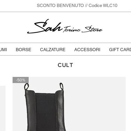
SCONTO BENVENUTO // Codice WLC10
Sah
Torino Store
UMI
BORSE
CALZATURE
ACCESSORI
GIFT CAR
CULT
-50%