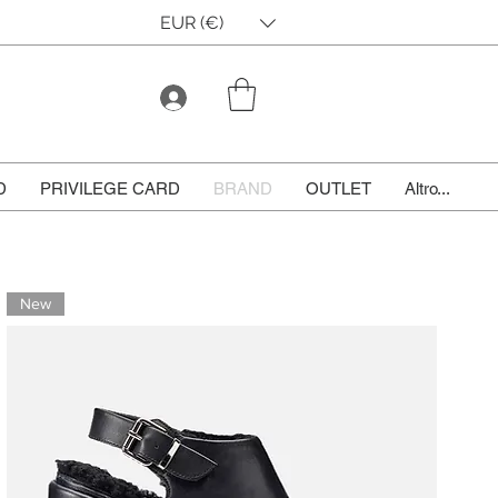
EUR (€)
D
PRIVILEGE CARD
BRAND
OUTLET
Altro...
New