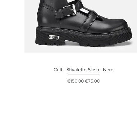
Cult - Stivaletto Slash - Nero
Regular Price
Sale Price
€150.00
€75.00
ISCRIVITI ALLA NEWSL
10% di sconto sul tuo prim