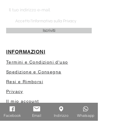
Accetto l'informativa sulla Privacy
Iscriviti
INFORMAZIONI
Termini e Condizioni d'uso
Spedizione e Consegna
Resi e Rimborsi
Privacy
Il mio account
Privilege card
Facebook
Email
Indirizzo
Whatsapp
Contatti
FOLLOW US