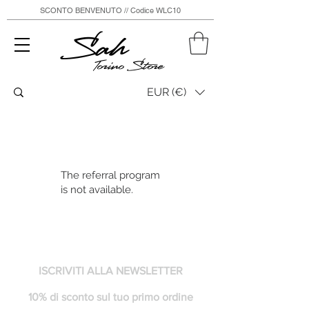
SCONTO BENVENUTO // Codice WLC10
Sah
Torino Store
EUR (€)
The referral program
is not available.
ISCRIVITI ALLA NEWSLETTER
10% di sconto sul tuo primo ordine