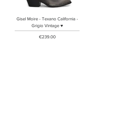
Gisel Moire - Texano California -
Gisel Moire - Anfibi
Grigio Vintage ♥
Price
€239.00