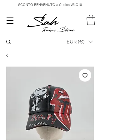
SCONTO BENVENUTO // Codice WLC10
Sah
Torino Store
EUR (€)