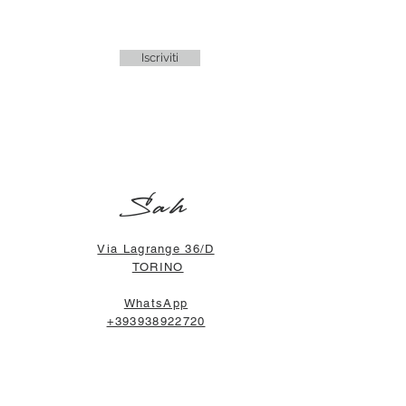
Iscriviti
Sah
Via Lagrange 36/D
TORINO
WhatsApp
+393938922720