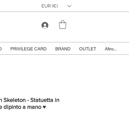
EUR (€)
D
PRIVILEGE CARD
BRAND
OUTLET
Altro...
Skeleton - Statuetta in
e dipinto a mano ♥