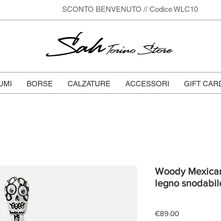
SCONTO BENVENUTO // Codice WLC10
Sah
Torino Store
UMI
BORSE
CALZATURE
ACCESSORI
GIFT CAR
Woody Mexican 
legno snodabil
Price
€89.00