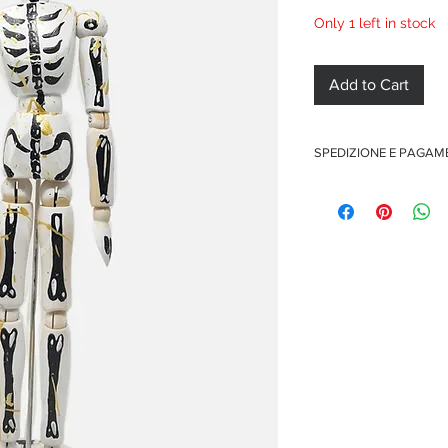
Only 1 left in stock
Add to Cart
SPEDIZIONE E PAGA
Spedizione gratuita per o
Pagamenti sicuri con car
Pagamento con PayPal
Pagamento con contra