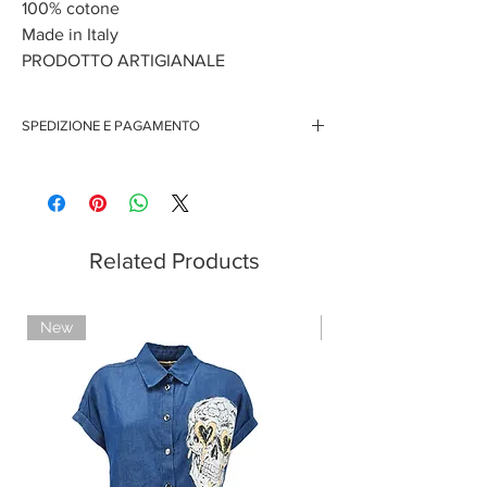
100% cotone
Made in Italy
PRODOTTO ARTIGIANALE
SPEDIZIONE E PAGAMENTO
Spedizione gratuita per ordini superiori ai 150 euro
Pagamenti sicuri con carte di credito
Pagamento con PayPal
Pagamento con contrassegno
Related Products
New
Limited Edition