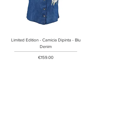
Limited Edition - Camicia Dipinta - Blu
Limited Edition - T-shi
Denim
Price
€159.00