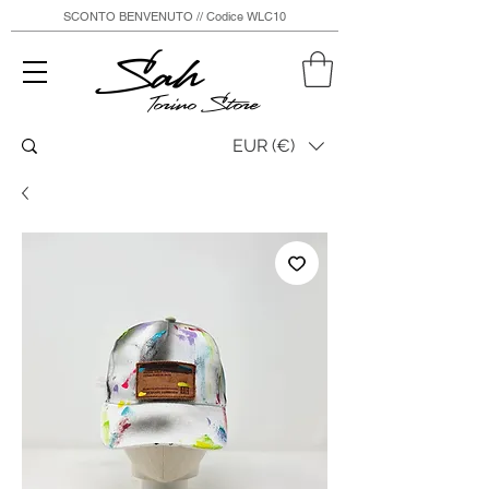
SCONTO BENVENUTO // Codice WLC10
Sah
Torino Store
EUR (€)