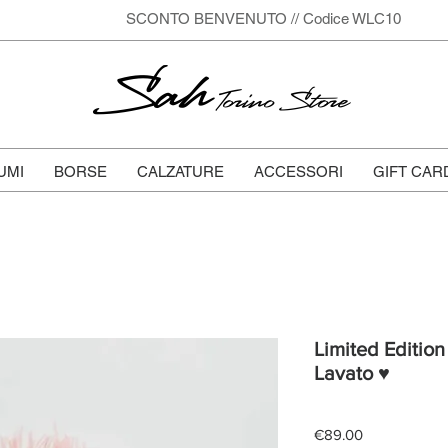
SCONTO BENVENUTO // Codice WLC10
Sah
Torino Store
UMI
BORSE
CALZATURE
ACCESSORI
GIFT CAR
Limited Edition
Lavato ♥
Price
€89.00