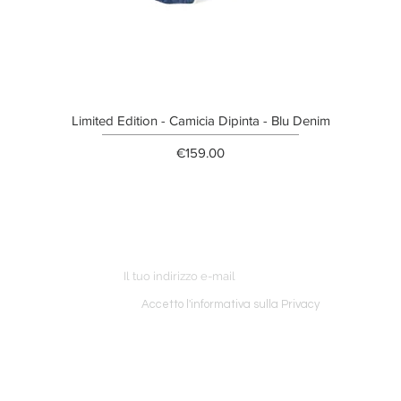
Limited Edition - Camicia Dipinta - Blu Denim
Price
€159.00
ETTER
o ordine
Accetto l'informativa sulla Privacy