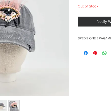
Out of Stock
Notify 
SPEDIZIONE E PAGA
Spedizione gratuita per o
Pagamenti sicuri con car
Pagamento con PayPal
Pagamento con contra