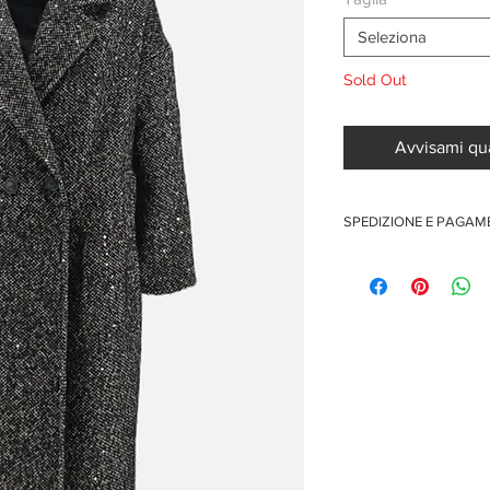
Seleziona
Sold Out
Avvisami qu
SPEDIZIONE E PAGA
Spedizione gratuita per o
Pagamenti sicuri con car
Pagamento con PayPal
Pagamento con contra