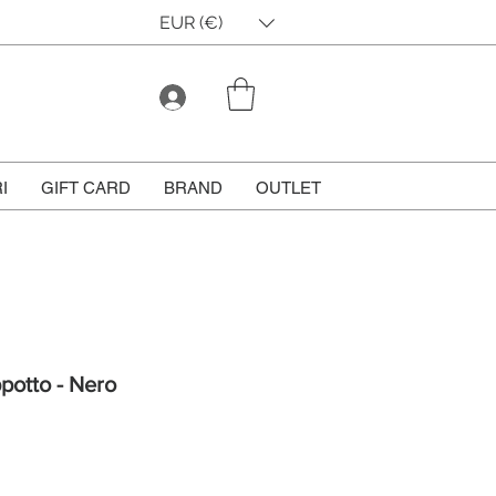
EUR (€)
I
GIFT CARD
BRAND
OUTLET
potto - Nero
Prezzo
contato