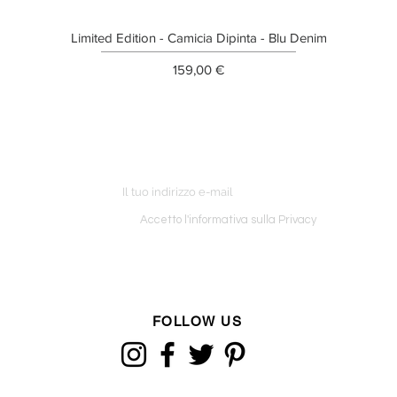
Limited Edition - Camicia Dipinta - Blu Denim
Prezzo
159,00 €
ETTER
o ordine
Accetto l'informativa sulla Privacy
FOLLOW US