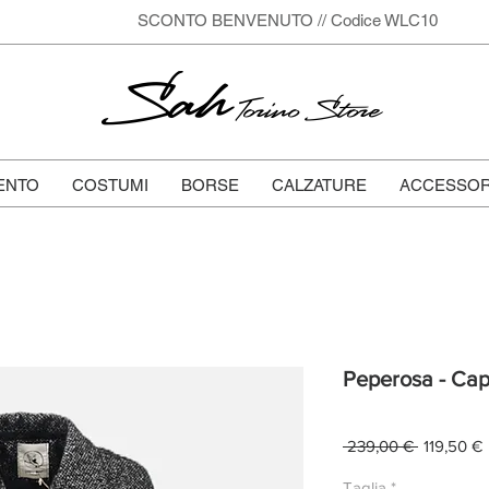
SCONTO BENVENUTO // Codice WLC10
Sah
Torino Store
ENTO
COSTUMI
BORSE
CALZATURE
ACCESSOR
Peperosa - Cap
Prezzo
 239,00 € 
119,50 €
regolare
s
Taglia
*