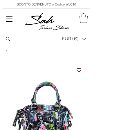
SCONTO BENVENUTO // Codice WLC10
Sah
Torino Store
EUR (€)