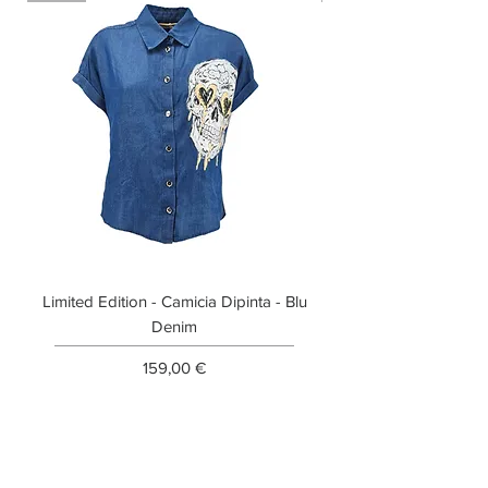
Limited Edition - Camicia Dipinta - Blu
Limited Edition - T-shi
Denim
Prezzo
159,00 €