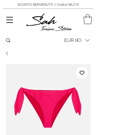
SCONTO BENVENUTO // Codice WLC10
Sah
Torino Store
EUR (€)