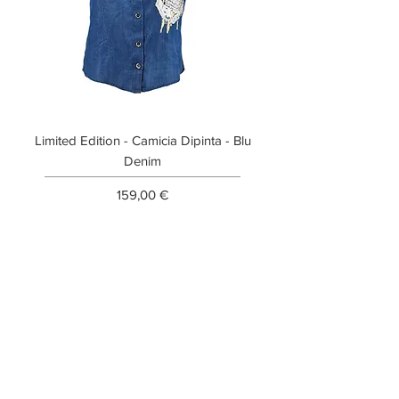
Limited Edition - Camicia Dipinta - Blu
Limited Edition - T-shi
Denim
Prezzo
159,00 €