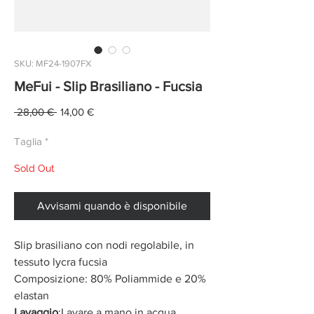
SKU: MF24-1907FX
MeFui - Slip Brasiliano - Fucsia
Prezzo
Prezzo
 28,00 € 
14,00 €
regolare
scontato
Taglia
*
Sold Out
Avvisami quando è disponibile
Slip brasiliano con nodi regolabile, in
tessuto lycra fucsia
Composizione: 80% Poliammide e 20%
elastan
Lavaggio
:Lavare a mano in acqua