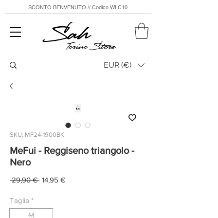
SCONTO BENVENUTO // Codice WLC10
Sah
Torino Store
EUR (€)
SKU: MF24-1900BK
MeFui - Reggiseno triangolo -
Nero
Prezzo
Prezzo
 29,90 € 
14,95 €
regolare
scontato
Taglia
*
M