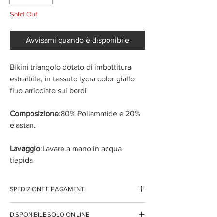
Sold Out
Avvisami quando è disponibile
Bikini triangolo dotato di imbottitura
estraibile, in tessuto lycra color giallo
fluo arricciato sui bordi
Composizione
:80% Poliammide e 20%
elastan.
Lavaggio
:Lavare a mano in acqua
tiepida
SPEDIZIONE E PAGAMENTI
Spedizione gratuita per ordini superiori ai 150 euro
DISPONIBILE SOLO ON LINE
Pagamenti sicuri con carte di credito