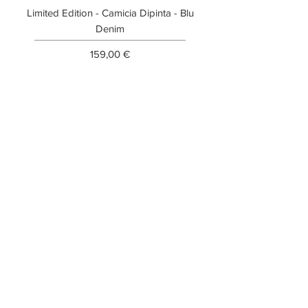
Limited Edition - Camicia Dipinta - Blu
Limited Edition - T-shi
Denim
Prezzo
159,00 €