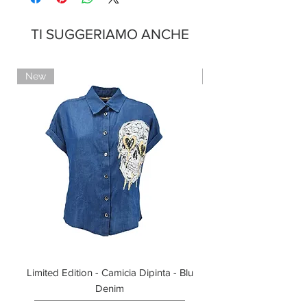
variare.
TI SUGGERIAMO ANCHE
New
Limited Edition
Limited Edition - Camicia Dipinta - Blu
Limited Edition - T-shi
Denim