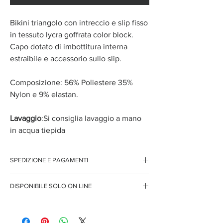
Bikini triangolo con intreccio e slip fisso
in tessuto lycra goffrata color block.
Capo dotato di imbottitura interna
estraibile e accessorio sullo slip.
Composizione: 56% Poliestere 35%
Nylon e 9% elastan.
Lavaggio
:Si consiglia lavaggio a mano
in acqua tiepida
SPEDIZIONE E PAGAMENTI
Spedizione gratuita per ordini superiori ai 150 euro
DISPONIBILE SOLO ON LINE
Pagamenti sicuri con carte di credito
Pagamento con PayPal
Questo articolo è disponibile solo per l'acquisto
Pagamento con contrassegno
on line, pertanto i tempi di spedizione potrebbero