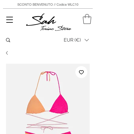
SCONTO BENVENUTO // Codice WLC10
Sah
Torino Store
EUR (€)