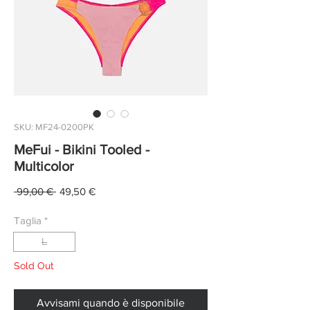
SKU: MF24-0200PK
MeFui - Bikini Tooled -
Multicolor
Prezzo
Prezzo
 99,00 € 
49,50 €
regolare
scontato
Taglia
*
L
Sold Out
Avvisami quando è disponibile