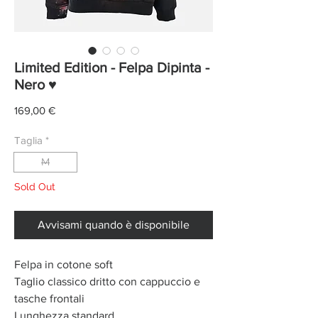
Limited Edition - Felpa Dipinta -
Nero ♥
Prezzo
169,00 €
Taglia
*
M
Sold Out
Avvisami quando è disponibile
Felpa in cotone soft
Taglio classico dritto con cappuccio e
tasche frontali
Lunghezza standard