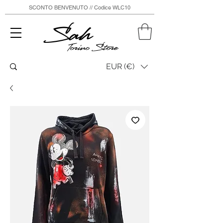
SCONTO BENVENUTO // Codice WLC10
Sah
Torino Store
EUR (€)