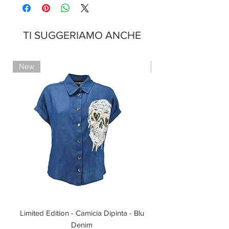
Pagamenti sicuri con carte di credito
Pagamento con PayPal
Pagamento con contrassegno
TI SUGGERIAMO ANCHE
New
Limited Edition
Limited Edition - Camicia Dipinta - Blu
Limited Edition - T-shi
Denim