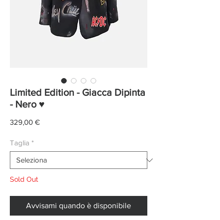
Limited Edition - Giacca Dipinta
- Nero ♥
Prezzo
329,00 €
Taglia
*
Sold Out
Avvisami quando è disponibile