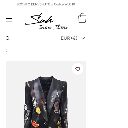
SCONTO BENVENUTO // Codice WLC10
Sah
Torino Store
EUR (€)