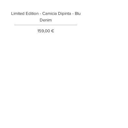
Limited Edition - Camicia Dipinta - Blu
Limited Edition - T-shi
Denim
Prezzo
159,00 €