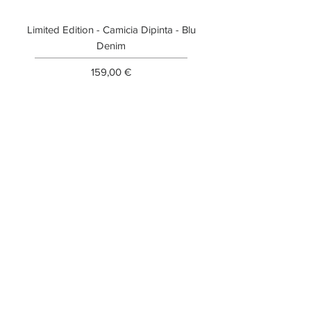
Limited Edition - Camicia Dipinta - Blu
Limited Edition - T-shi
Denim
Prezzo
159,00 €