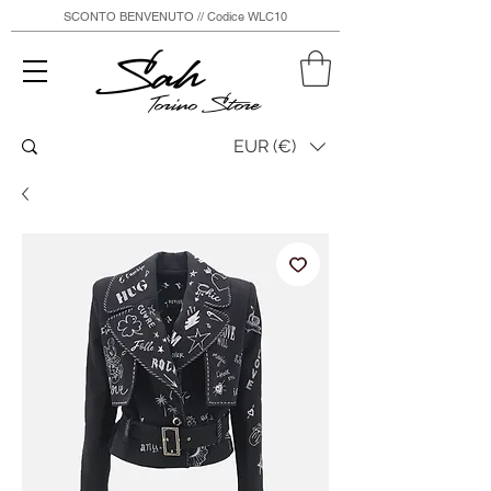
SCONTO BENVENUTO // Codice WLC10
Sah
Torino Store
EUR (€)