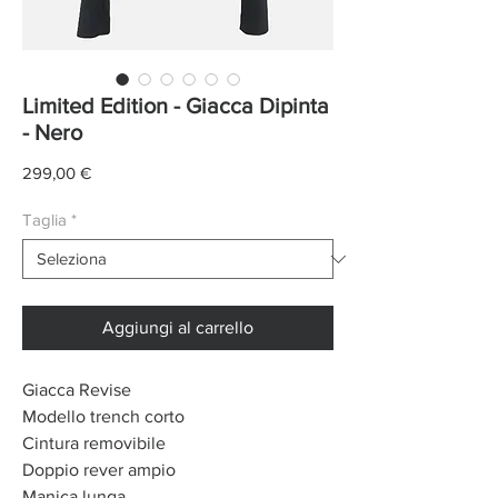
Limited Edition - Giacca Dipinta
- Nero
Prezzo
299,00 €
Taglia
*
Aggiungi al carrello
Giacca Revise
Modello trench corto
Cintura removibile
Doppio rever ampio
Manica lunga