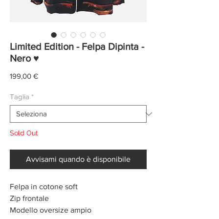
Limited Edition - Felpa Dipinta -
Nero ♥
Prezzo
199,00 €
Taglia
*
Sold Out
Avvisami quando è disponibile
Felpa in cotone soft
Zip frontale
Modello oversize ampio