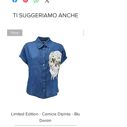
Pagamento con PayPal
Pagamento con contrassegno
TI SUGGERIAMO ANCHE
New
Limited Edition
Limited Edition - Camicia Dipinta - Blu
Limited Edition - T-shi
Denim