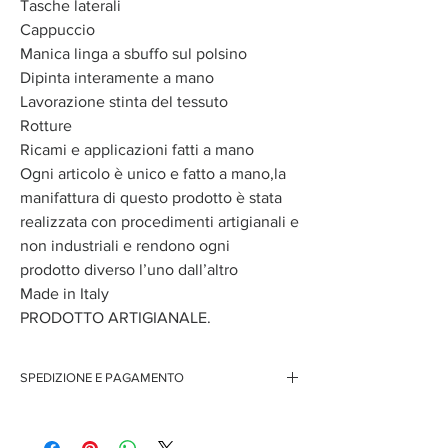
Tasche laterali
Cappuccio
Manica linga a sbuffo sul polsino
Dipinta interamente a mano
Lavorazione stinta del tessuto
Rotture
Ricami e applicazioni fatti a mano
Ogni articolo è unico e fatto a mano,la
manifattura di questo prodotto è stata
realizzata con procedimenti artigianali e
non industriali e rendono ogni
prodotto diverso l’uno dall’altro
Made in Italy
PRODOTTO ARTIGIANALE.
SPEDIZIONE E PAGAMENTO
Spedizione gratuita per ordini superiori ai 150 euro
Pagamenti sicuri con carte di credito