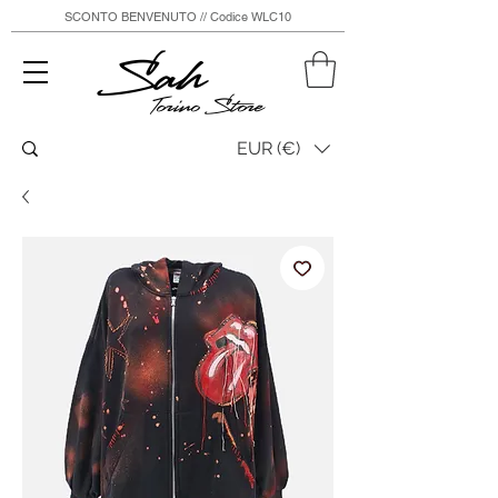
SCONTO BENVENUTO // Codice WLC10
Sah
Torino Store
EUR (€)