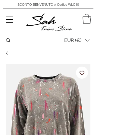
SCONTO BENVENUTO // Codice WLC10
Sah
Torino Store
EUR (€)