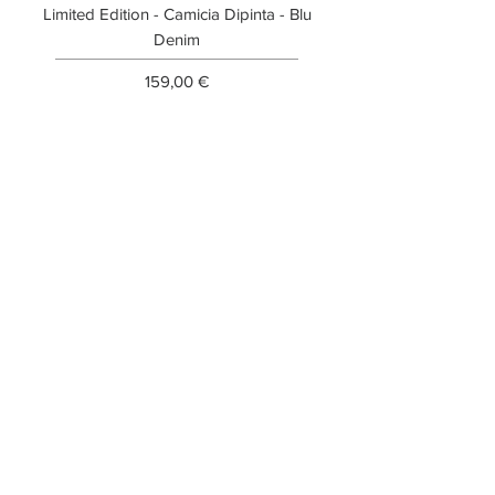
Limited Edition - Camicia Dipinta - Blu
Limited Edition - T-shi
Denim
Prezzo
159,00 €