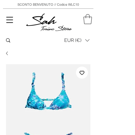
SCONTO BENVENUTO // Codice WLC10
Sah
Torino Store
EUR (€)