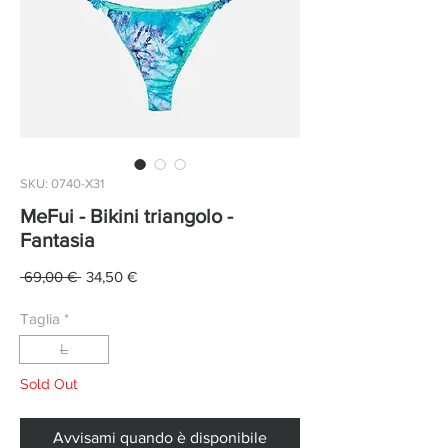
SKU: 0740-X31
MeFui - Bikini triangolo -
Fantasia
Prezzo
Prezzo
 69,00 € 
34,50 €
regolare
scontato
Taglia
*
L
Sold Out
Avvisami quando è disponibile