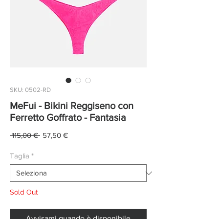
SKU: 0502-RD
MeFui - Bikini Reggiseno con
Ferretto Goffrato - Fantasia
Prezzo
Prezzo
 115,00 € 
57,50 €
regolare
scontato
Taglia
*
Sold Out
Avvisami quando è disponibile