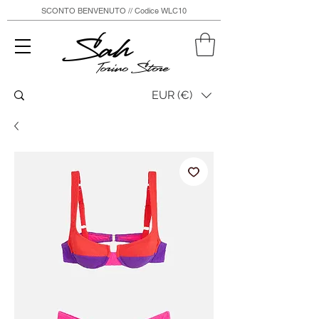
SCONTO BENVENUTO // Codice WLC10
Sah
Torino Store
EUR (€)