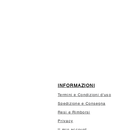
ISCRIVITI ALLA NEWSL
10% di sconto sul tuo prim
INFORMAZIONI
Termini e Condizioni d'uso
Spedizione e Consegna
Resi e Rimborsi
Privacy
Il mio account