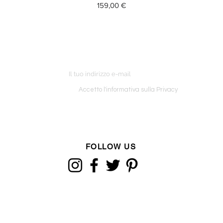
Prezzo
159,00 €
ETTER
o ordine
Accetto l'informativa sulla Privacy
FOLLOW US