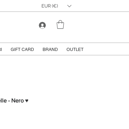
EUR (€)
I
GIFT CARD
BRAND
OUTLET
lle - Nero ♥