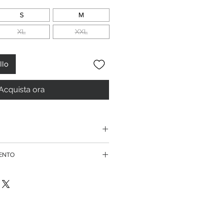
S
M
XL
XXL
llo
Acquista ora
38/40
MENTO
40/42
rdini superiori ai 150 euro
te di credito
42/44
ssegno
44/46