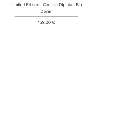
Limited Edition - Camicia Dipinta - Blu
Limited Edition - T-shi
Denim
Prezzo
159,00 €