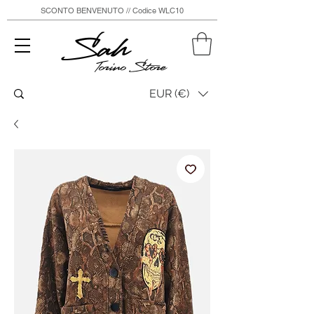
SCONTO BENVENUTO // Codice WLC10
Sah
Torino Store
EUR (€)