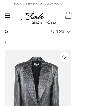
SCONTO BENVENUTO // Codice WLC10
Sah
Torino Store
EUR (€)