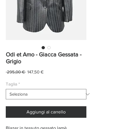
Odi et Amo - Giacca Gessata -
Grigio
Prezzo
Prezzo
 295,00 € 
147,50 €
regolare
scontato
Taglia
*
Aggiungi al carrello
Blazer in tessuto gessato lamè