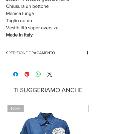
Chiusura un bottone
Manica lunga
Taglio uomo
Vestibilità super oversize
Made in Italy
SPEDIZIONE E PAGAMENTO
Spedizione gratuita per ordini superiori ai 150 euro
Pagamenti sicuri con carte di credito
Pagamento con PayPal
Pagamento con contrassegno
TI SUGGERIAMO ANCHE
New
Limited Edition