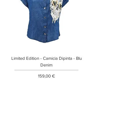
Limited Edition - Camicia Dipinta - Blu
Limited Edition - T-shi
Denim
Prezzo
159,00 €