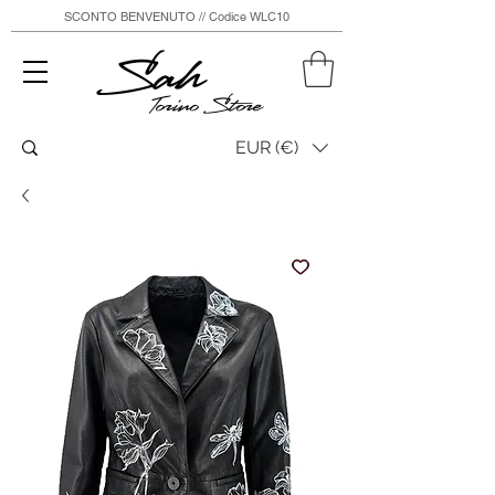
SCONTO BENVENUTO // Codice WLC10
Sah
Torino Store
EUR (€)