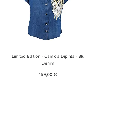
Limited Edition - Camicia Dipinta - Blu
Limited Edition - T-shi
Denim
Prezzo
159,00 €