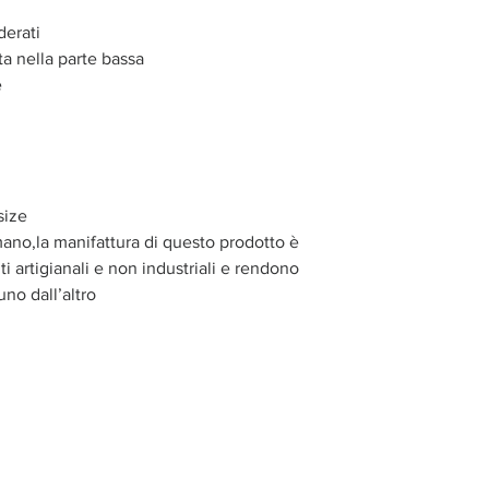
derati
ta nella parte bassa
e
size
mano,la manifattura di questo prodotto è
i artigianali e non industriali e rendono
uno dall’altro