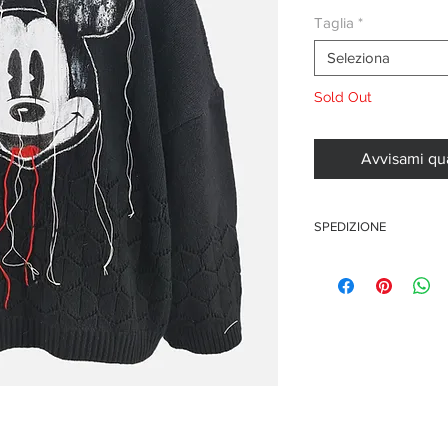
Taglia
*
Seleziona
Sold Out
Avvisami qu
SPEDIZIONE
Questo articolo è disponi
i tempi di spedizione po