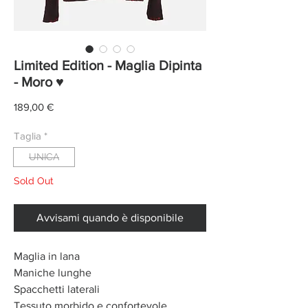
Limited Edition - Maglia Dipinta
- Moro ♥
Prezzo
189,00 €
Taglia
*
UNICA
Sold Out
Avvisami quando è disponibile
Maglia in lana
Maniche lunghe
Spacchetti laterali
Tessuto morbido e confortevole