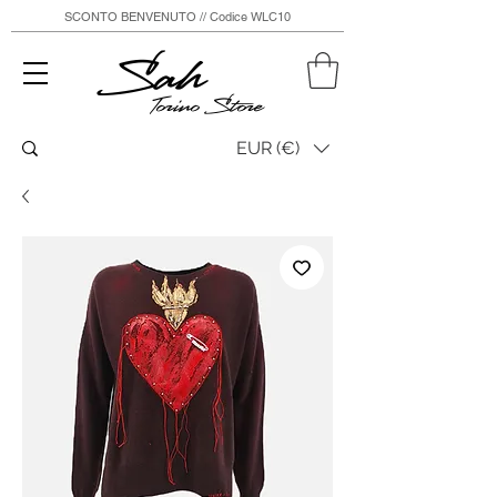
SCONTO BENVENUTO // Codice WLC10
Sah
Torino Store
EUR (€)