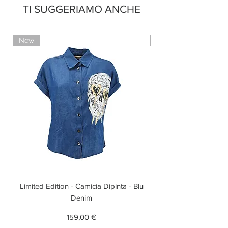
TI SUGGERIAMO ANCHE
New
Limited Edition
Limited Edition - Camicia Dipinta - Blu
Limited Edition - T-shi
Denim
Prezzo
159,00 €