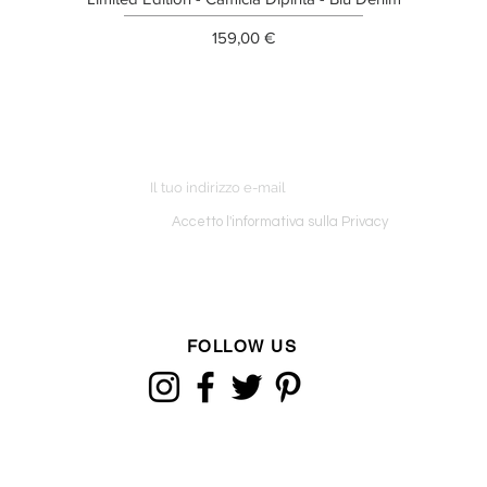
Prezzo
159,00 €
ETTER
o ordine
Accetto l'informativa sulla Privacy
FOLLOW US