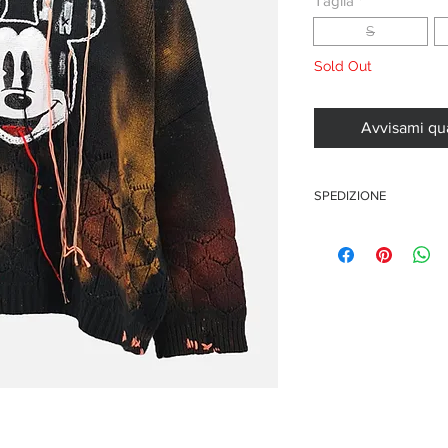
Taglia
*
S
Sold Out
Avvisami qu
SPEDIZIONE
Questo articolo è disponi
i tempi di spedizione po