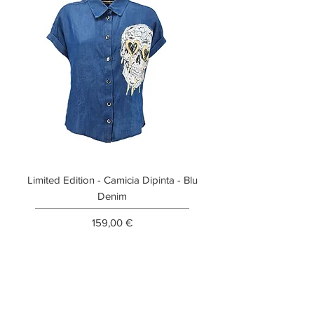
Limited Edition - Camicia Dipinta - Blu
Limited Edition - T-shi
Denim
Prezzo
159,00 €