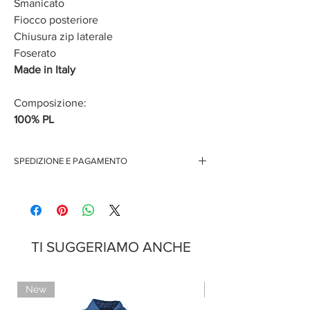
Smanicato
Fiocco posteriore
Chiusura zip laterale
Foserato
Made in Italy
Composizione:
100% PL
SPEDIZIONE E PAGAMENTO
Spedizione gratuita per ordini superiori ai 150 euro
Pagamenti sicuri con carte di credito
Pagamento con PayPal
Pagamento con contrassegno
TI SUGGERIAMO ANCHE
New
Limited Edition