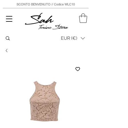
SCONTO BENVENUTO // Codice WLC10
Sah
Torino Store
EUR (€)