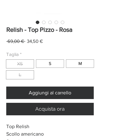
Relish - Top Pizzo - Rosa
Prezzo
Prezzo
 69,00 € 
34,50 €
regolare
scontato
Taglia
*
S
M
XS
L
Aggiungi al carrello
Acquista ora
Top Relish
Scollo americano