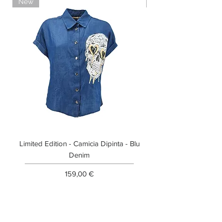
New
Limited Edition
Limited Edition - Camicia Dipinta - Blu
Limited Edition - T-shi
Denim
Prezzo
159,00 €