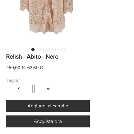
Relish - Abito - Nero
Prezzo
Prezzo
 159,00 € 
63,60 €
regolare
scontato
Taglia
*
S
M
Aggiungi al carrello
Acquista ora