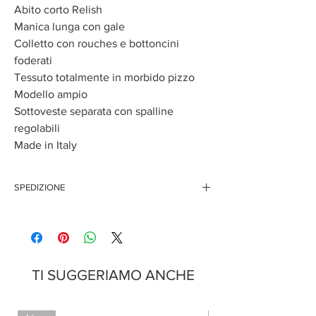
Abito corto Relish
Manica lunga con gale
Colletto con rouches e bottoncini
foderati
Tessuto totalmente in morbido pizzo
Modello ampio
Sottoveste separata con spalline
regolabili
Made in Italy
SPEDIZIONE
Questo articolo è disponibile solo per l'acquisto on
line, pertanto i tempi di spedizione potrebbero
variare.
TI SUGGERIAMO ANCHE