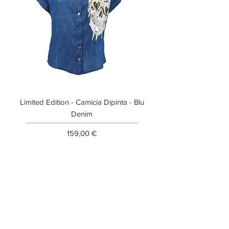
Limited Edition - Camicia Dipinta - Blu
Limited Edition - T-shi
Denim
Prezzo
159,00 €