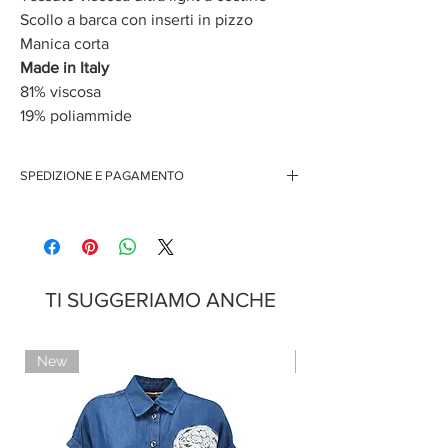
Scollo a barca con inserti in pizzo
Manica corta
Made in Italy
81% viscosa
19% poliammide
SPEDIZIONE E PAGAMENTO
Spedizione gratuita per ordini superiori ai 150 euro
Pagamenti sicuri con carte di credito
Pagamento con PayPal
Pagamento con contrassegno
TI SUGGERIAMO ANCHE
New
Limited Edition