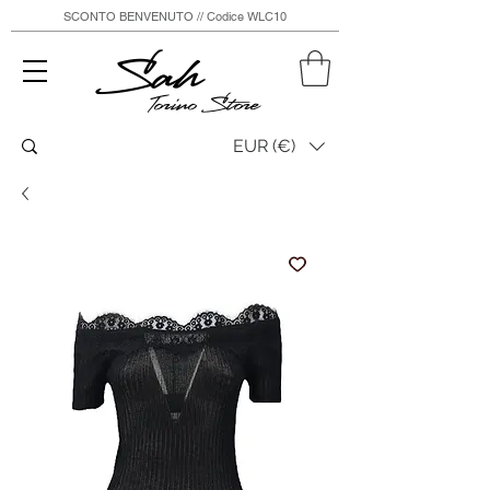
SCONTO BENVENUTO // Codice WLC10
Sah
Torino Store
EUR (€)