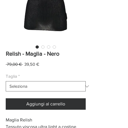
Relish - Maglia - Nero
Prezzo
Prezzo
 79,00 € 
39,50 €
regolare
scontato
Taglia
*
Aggiungi al carrello
Maglia Relish
Tessuto viscosa ultra light a costine