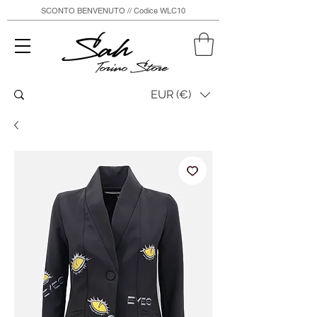
SCONTO BENVENUTO // Codice WLC10
Sah
Torino Store
EUR (€)