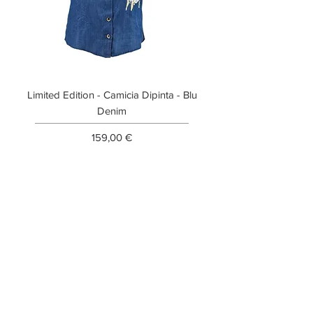
Limited Edition - Camicia Dipinta - Blu
Limited Edition - T-shi
Denim
Prezzo
159,00 €