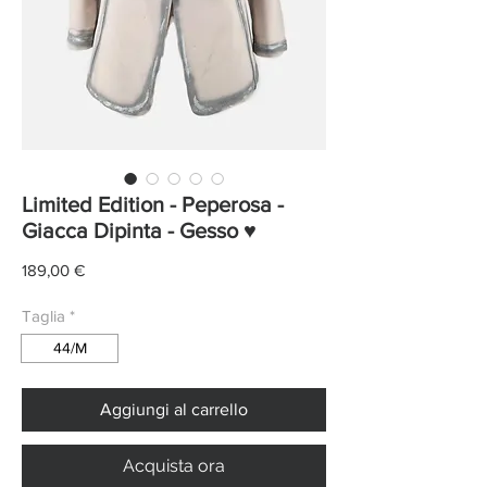
Limited Edition - Peperosa -
Giacca Dipinta - Gesso ♥
Prezzo
189,00 €
Taglia
*
44/M
Aggiungi al carrello
Acquista ora