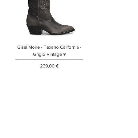
Gisel Moire - Texano California -
Gisel Moire - Anfibi
Grigio Vintage ♥
Prezzo
239,00 €