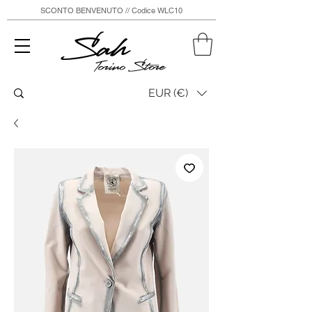
SCONTO BENVENUTO // Codice WLC10
Sah
Torino Store
EUR (€)