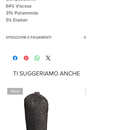
64% Viscosa
31% Poliammide
5% Elastan
SPEDIZIONE E PAGAMENTI
TI SUGGERIAMO ANCHE
New
New