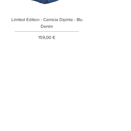
Limited Edition - Camicia Dipinta - Blu
Limited Edition - T-shi
Denim
Prezzo
159,00 €