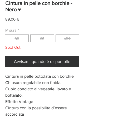
Cintura in pelle con borchie -
Nero ♥
Prezzo
89,00 €
Misura
*
90
95
100
Sold Out
Avvisami quando è disponibile
Cintura in pelle bottolata con borchie
Chiusura regolabile con fibbia.
Cuoio conciato al vegetale, lavato e
bottalato.
Effetto Vintage
Cintura con la possibilità d’essere
accorciata