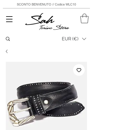
SCONTO BENVENUTO // Codice WLC10
Sah
Torino Store
EUR (€)